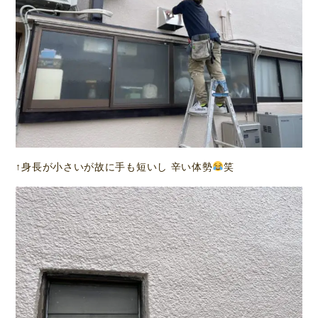
↑身長が小さいが故に手も短いし 辛い体勢
笑