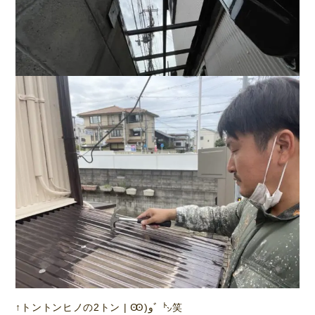
↑トントンヒノの2トン | Ꙭ)وﾞ ㌧笑