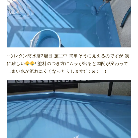
↑ウレタン防水層2層目 施工中 簡単そうに見えるのですが 実
に難しい
! 塗料のつき方にムラが出ると勾配が変わって
しまい水が流れにくくなったりします(´；ω；｀)