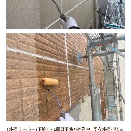
↑外壁 シーラー(下塗り) 1回目下塗り作業中 既存外壁が触る