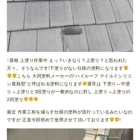
↑屋根 上塗り作業中 えっ？いきなり？上塗り？と思われた
方々。そうなんです!下塗りがない仕様の塗料になります
こちら 大同塗料メーカーの“ハイルーフ マイルドシリコ
ン遮熱型”と呼ばれる塗料になります
通常は 下塗り→中塗
り→上塗りと3回塗りが一般的なのに対し 上塗り→上塗りの
2回塗り
最近 作業工程を減らす仕様の塗料が流行っているみたいなの
ですが 正直今回初めて使用させて頂いております
!