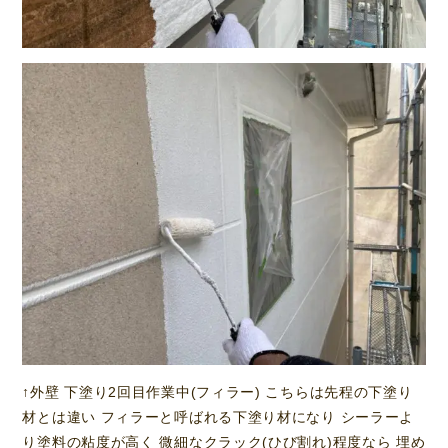
↑外壁 下塗り2回目作業中(フィラー) こちらは先程の下塗り
材とは違い フィラーと呼ばれる下塗り材になり シーラーよ
り塗料の粘度が高く 微細なクラック(ひび割れ)程度なら 埋め