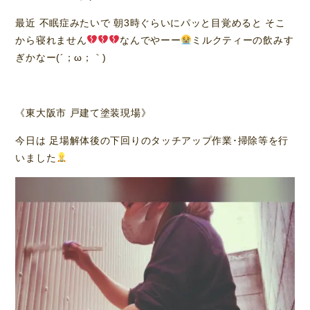
最近 不眠症みたいで 朝3時ぐらいにパッと目覚めると そこ
から寝れません
なんでやーー
ミルクティーの飲みす
ぎかなー(´；ω；｀)
《東大阪市 戸建て塗装現場》
今日は 足場解体後の下回りのタッチアップ作業･掃除等を行
いました