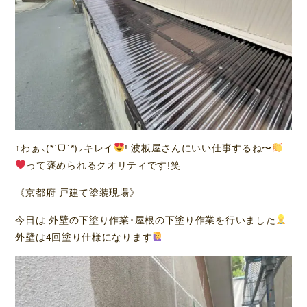
↑わぁ⸜(*ˊᗜˋ*)⸝キレイ
! 波板屋さんにいい仕事するね〜
って褒められるクオリティです!笑
《京都府 戸建て塗装現場》
今日は 外壁の下塗り作業･屋根の下塗り作業を行いました
外壁は4回塗り仕様になります