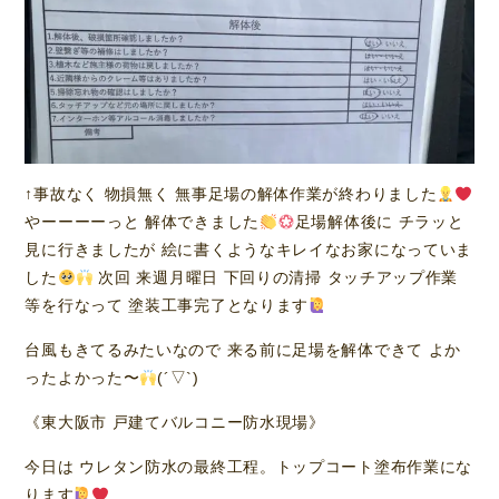
↑事故なく 物損無く 無事足場の解体作業が終わりました
やーーーーっと 解体できました
足場解体後に チラッと
見に行きましたが 絵に書くようなキレイなお家になっていま
した
次回 来週月曜日 下回りの清掃 タッチアップ作業
等を行なって 塗装工事完了となります
台風もきてるみたいなので 来る前に足場を解体できて よか
ったよかった〜
(´▽`)
《東大阪市 戸建てバルコニー防水現場》
今日は ウレタン防水の最終工程。トップコート塗布作業にな
ります