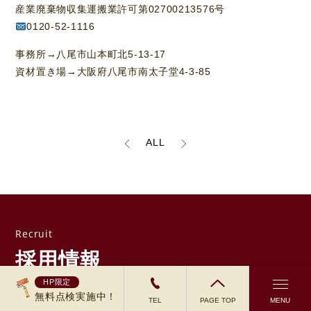
産業廃棄物収集運搬業許可第02700213576号
0120-52-1116
事務所→八尾市山本町北5-13-17
資材置き場→大阪府八尾市南太子堂4-3-85
ALL
採用情報
HP限定
無料点検実施中！
TEL
PAGE TOP
MENU
ペンターテイナー株式会社では、一緒に働いていただける
仲