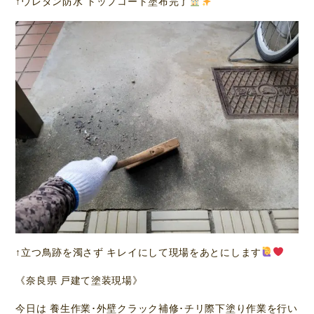
↑ウレタン防水 トップコート塗布完了
↑立つ鳥跡を濁さず キレイにして現場をあとにします
《奈良県 戸建て塗装現場》
今日は 養生作業･外壁クラック補修･チリ際下塗り作業を行い