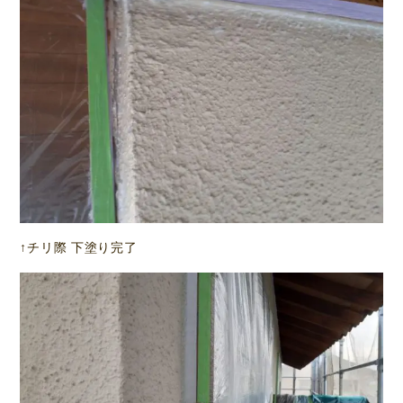
↑チリ際 下塗り完了