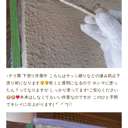
↑チリ際 下塗り作業中 こちらはサッシ廻りなどの滲み防止下
塗り材になります
乾くと透明になるので ホンマに塗っ
たん？ってなりますが しっかり塗ってます!ご安心ください
本来はしなくてもいい作業なのですが このひと手間
でキレイに仕上がります( *¯ ³¯*)♡