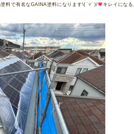
有名なGAINA塗料になります\( ˙▿˙ )/
キレイになる