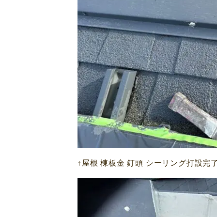
↑屋根 棟板金 釘頭 シーリング打設完