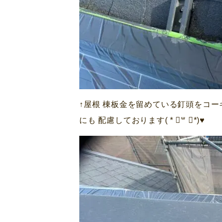
↑屋根 棟板金を留めている釘頭をコ
にも 配慮しております( * ॑꒳ ॑*)♥️