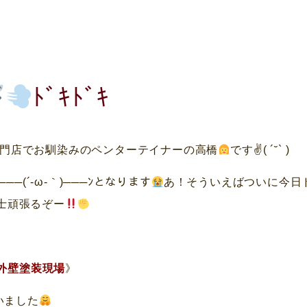
ﾄﾞｷﾄﾞｷ
門店でお馴染みのペンターテイナーの高橋
です✌
( ´˘` )
─(´-ω-｀)───ﾝとなります
あ！そういえばついに今日
操縦士頑張るぞー
外壁塗装現場
》
いました