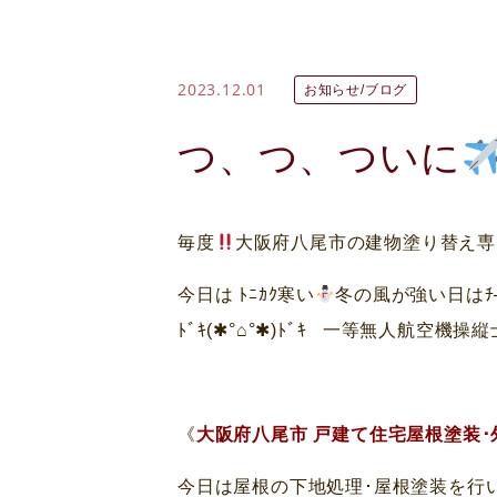
2023.12.01
お知らせ/ブログ
つ、つ、ついに
毎度
大阪府八尾市の建物塗り替え専
今日は ﾄﾆｶｸ寒い
冬の風が強い日はﾁ──
ﾄﾞｷ(✱°⌂°✱)ﾄﾞｷ 一等無人航空機
《
大阪府八尾市 戸建て住宅屋根塗装･
今日は屋根の下地処理･屋根塗装を行