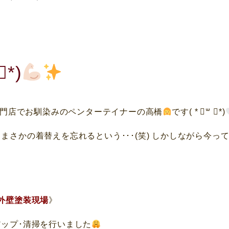
*)
門店でお馴染みのペンターテイナーの高橋
です( * ॑꒳ ॑*)‪
まさかの着替えを忘れるという･･･(笑) しかしながら今
外壁塗装現場
》
アップ･清掃を行いました