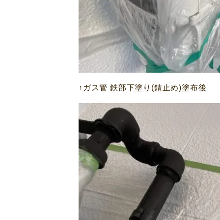
↑ガス管 鉄部下塗り(錆止め)塗布後