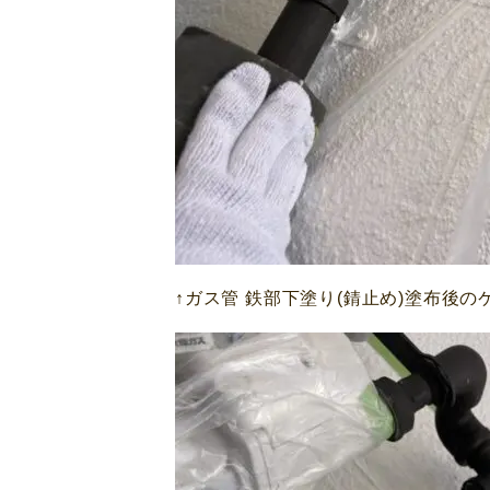
↑ガス管 鉄部下塗り(錆止め)塗布後の