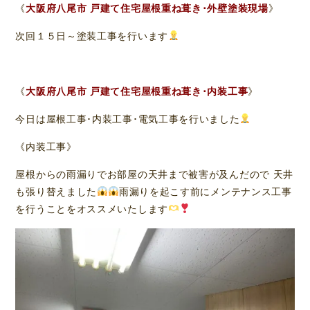
《
大阪府八尾市 戸建て住宅屋根重ね葺き･外壁塗装現場
》
次回１５日～塗装工事を行います
《
大阪府八尾市 戸建て住宅屋根重ね葺き･内装工事
》
今日は屋根工事･内装工事･電気工事を行いました
《内装工事》
屋根からの雨漏りでお部屋の天井まで被害が及んだので 天井
も張り替えました
雨漏りを起こす前にメンテナンス工事
を行うことをオススメいたします