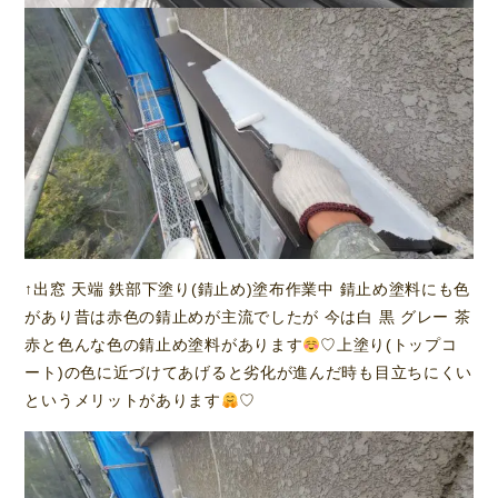
↑出窓 天端 鉄部下塗り(錆止め)塗布作業中 錆止め塗料にも色
があり昔は赤色の錆止めが主流でしたが 今は白 黒 グレー 茶
赤と色んな色の錆止め塗料があります
♡上塗り(トップコ
ート)の色に近づけてあげると劣化が進んだ時も目立ちにくい
というメリットがあります
♡