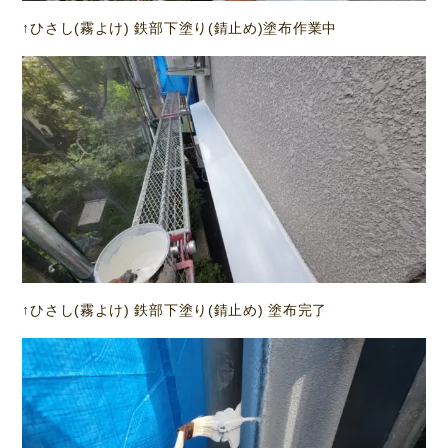
↑ひさし(霧よけ) 鉄部下塗り(錆止め)塗布作業中
↑ひさし(霧よけ) 鉄部下塗り(錆止め) 塗布完了