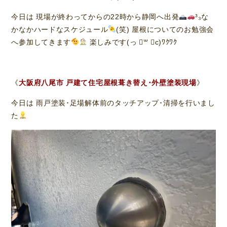
今日は 現場が終わってからの22時から静岡へ出発
³₃な
かなかハードなスケジュール
(笑) 屋根についてのお勉強会
へ参加してきます
楽しみです(っ ॑꒳ ॑c)ﾜｸﾜｸ
《
大阪府八尾市 戸建て住宅屋根葺き替え･外壁塗装現場
》
今日は 雨戸塗装･足場解体前のタッチアップ･清掃を行いまし
た