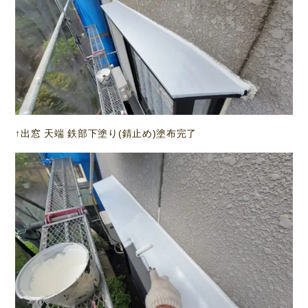
↑出窓 天端 鉄部下塗り(錆止め)塗布完了