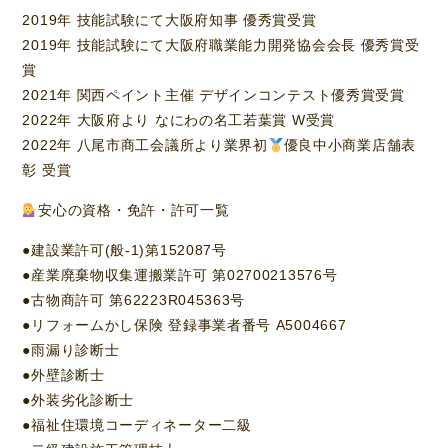
2019年 技能試験にて大阪府知事 優秀賞受賞
2019年 技能試験にて大阪府職業能力開発協会会長 優秀賞受
賞
2021年 関西ペイント主催 デザインコンテスト優秀賞受賞
2022年 大阪府より なにわの名工若葉賞 W受賞
2022年 八尾市商工会議所より業界初
優良中小商業店舗表
彰 受賞
安心の資格・免許・許可一覧
●建設業許可(般-1)第152087号
●産業廃棄物収集運搬業許可 第02700213576号
●古物商許可 第62223R045363号
●リフォームかし保険 登録事業者番号 A5004667
●雨漏り診断士
●外壁診断士
●外装劣化診断士
●福祉住環境コーディネーター二級