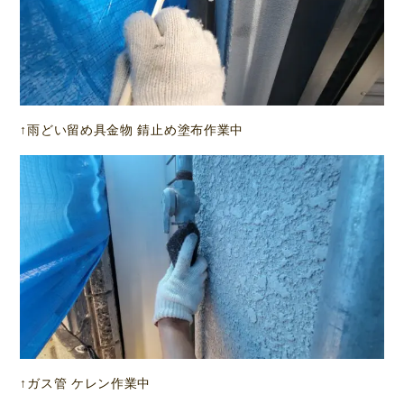
↑雨どい留め具金物 錆止め塗布作業中
↑ガス管 ケレン作業中