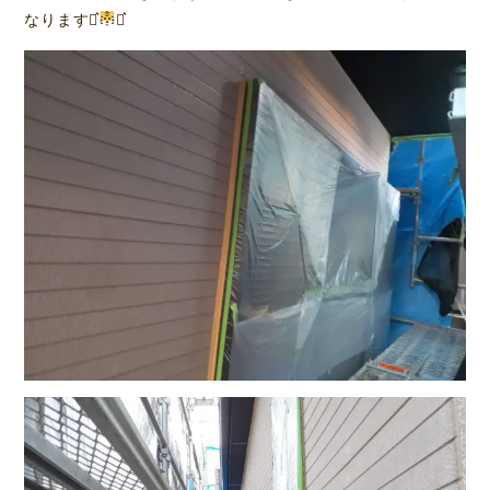
なります⋆͛
⋆͛