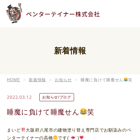
新着情報
HOME
新着情報
お知らせ
睡魔に負けて睡魔せん
笑
2022.03.12
お知らせ/ブログ
睡魔に負けて睡魔せん
笑
まいど
大阪府八尾市の建物塗り替え専門店でお馴染みのペ
ンターテイナーの高橋
です(˙
˙)