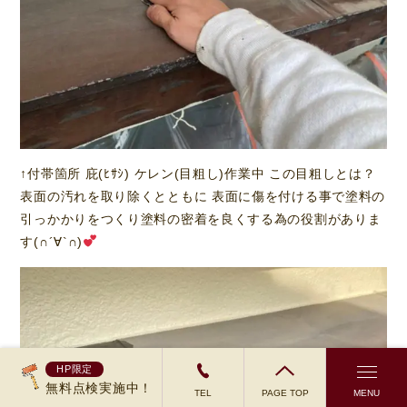
↑付帯箇所 庇(ﾋｻｼ) ケレン(目粗し)作業中 この目粗しとは？
表面の汚れを取り除くとともに 表面に傷を付ける事で塗料の
引っかかりをつくり塗料の密着を良くする為の役割がありま
す(∩´∀`∩)
HP限定
無料点検実施中！
TEL
PAGE TOP
MENU