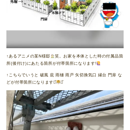
↑あるアニメの某N様邸
笑。お家を本体とした時の付属品箇
所(後付け)にあたる箇所が付帯箇所になります!
↑こちらでいうと 破風 庇 雨樋 雨戸 矢切換気口 縁台 門扉 な
どが付帯箇所になります⋆͛
⋆͛