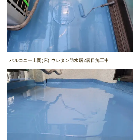
↑バルコニー土間(床) ウレタン防水層2層目施工中