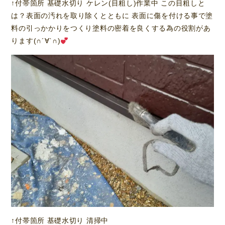
↑付帯箇所 基礎水切り ケレン(目粗し)作業中 この目粗しと
は？表面の汚れを取り除くとともに 表面に傷を付ける事で塗
料の引っかかりをつくり塗料の密着を良くする為の役割があ
ります(∩´∀`∩)
↑付帯箇所 基礎水切り 清掃中