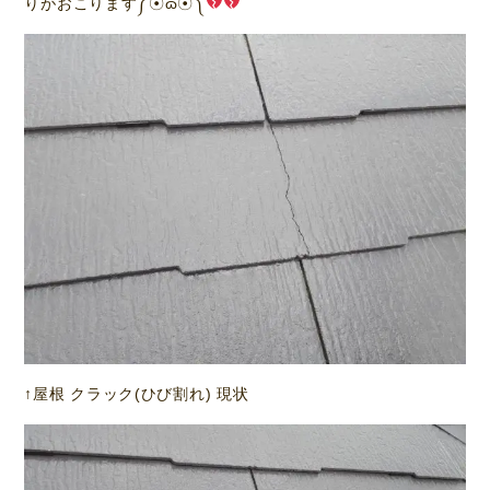
りがおこります༼☉ɷ☉༽
↑屋根 クラック(ひび割れ) 現状