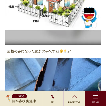
↑屋根の谷になった箇所の事ですね
𓈒𓂂𓏸
HP限定
無料点検実施中！
TEL
PAGE TOP
MENU