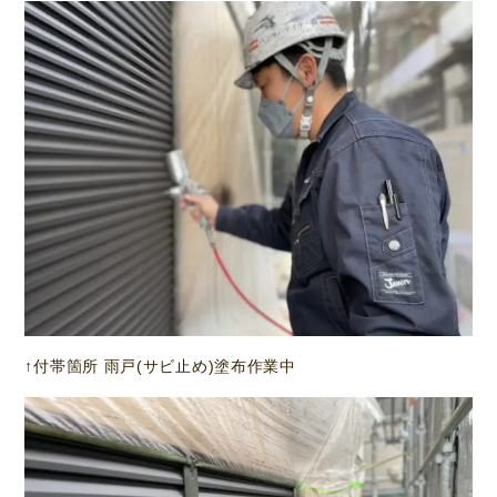
↑付帯箇所 雨戸(サビ止め)塗布作業中