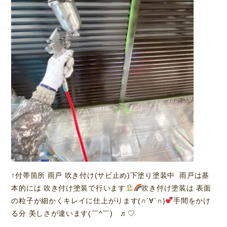
↑付帯箇所 雨戸 吹き付け(サビ止め)下塗り塗装中 雨戸は基
本的には 吹き付け塗装で行います
吹き付け塗装は 表面
の粒子が細かくキレイに仕上がります(∩´∀`∩)
手間をかけ
る分 美しさが違います(￣^￣)ゞ♬︎♡