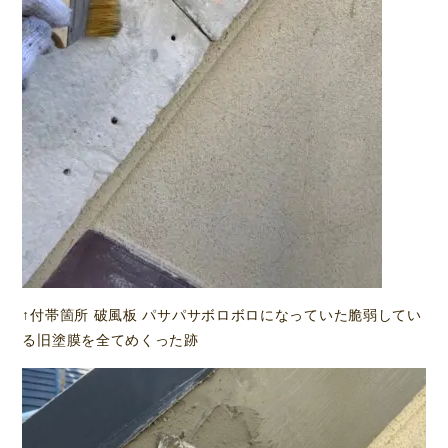
↑付帯箇所 破風板 パサパサボロボロになっていた脆弱してい
る旧塗膜を全てめくった跡