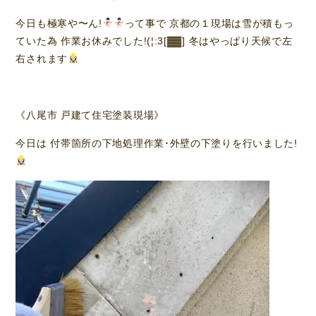
今日も極寒や〜ん!
って事で 京都の１現場は雪が積もっ
ていた為 作業お休みでした!(¦:3[▓▓] 冬はやっぱり天候で左
右されます
《八尾市 戸建て住宅塗装現場》
今日は 付帯箇所の下地処理作業･外壁の下塗りを行いました!