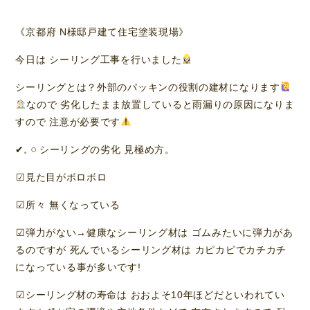
《京都府 N様邸戸建て住宅塗装現場》
今日は シーリング工事を行いました
シーリングとは？外部のパッキンの役割の建材になります
なので 劣化したまま放置していると雨漏りの原因になりま
すので 注意が必要です
✔𓈒 𓏸 シーリングの劣化 見極め方。
︎︎︎︎☑︎見た目がボロボロ
︎︎︎︎☑︎所々 無くなっている
︎︎︎︎☑︎弾力がない→健康なシーリング材は ゴムみたいに弾力があ
るのですが 死んでいるシーリング材は カピカピでカチカチ
になっている事が多いです!
︎︎︎︎☑︎シーリング材の寿命は おおよそ10年ほどだといわれてい