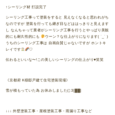
↑シーリング材 打設完了
シーリング工事って塗装をすると 見えなくなると思われがち
なのですが 塗装を行っても継ぎ目などははっきりと見えます
し なんちゃって業者がシーリング工事を行うとやっぱり美観
的にも耐久性的にも
ウーン？な仕上がりになります( ˙_˙ )
うちのシーリング工事は 自画自賛じゃないですが ホントキ
レイです
♡
伝わるといいな〜!この美しいシーリングの仕上がり♥️笑笑
《京都府 K様邸戸建て住宅塗装現場》
雪が積もっていた為 お休みしました(¦:3[▓▓]
↓↓↓ 外壁塗装工事・屋根塗装工事・雨漏り工事など