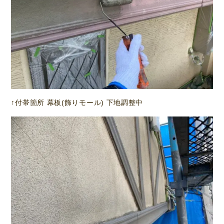
↑付帯箇所 幕板(飾りモール) 下地調整中