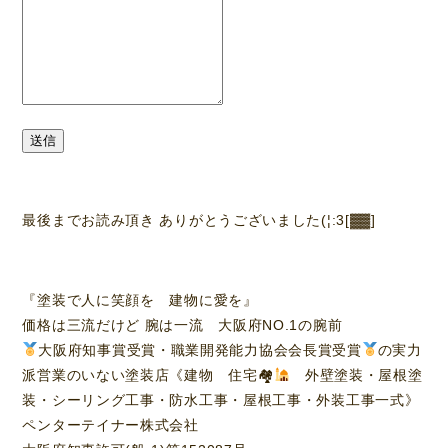
送信
最後までお読み頂き ありがとうございました(¦:3[▓▓]
『塗装で人に笑顔を 建物に愛を』
価格は三流だけど 腕は一流 大阪府NO.1の腕前
大阪府知事賞受賞・職業開発能力協会会長賞受賞
の実力
派営業のいない塗装店《建物 住宅🏘
外壁塗装・屋根塗
装・シーリング工事・防水工事・屋根工事・外装工事一式》
ペンターテイナー株式会社