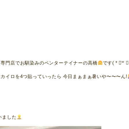
え専門店でお馴染みのペンターテイナーの高橋
です( * ॑꒳ 
カイロを4つ貼っていったら 今日まぁまぁ暑いや〜〜〜ん!
いました