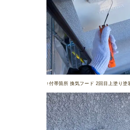
↑付帯箇所 換気フード 2回目上塗り塗