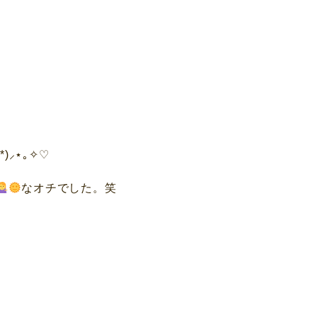
॑*)⸝⋆｡✧♡
なオチでした。笑