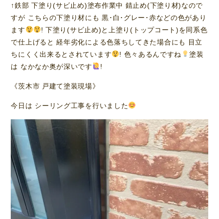
↑鉄部 下塗り(サビ止め)塗布作業中 錆止め(下塗り材)なので
すが こちらの下塗り材にも 黒･白･グレー･赤などの色があり
ます
! 下塗り(サビ止め)と上塗り(トップコート)を同系色
で仕上げると 経年劣化による色落ちしてきた場合にも 目立
ちにくく出来るとされています
! 色々あるんですね
塗装
は なかなか奥が深いです
!
《茨木市 戸建て塗装現場》
今日は シーリング工事を行いました