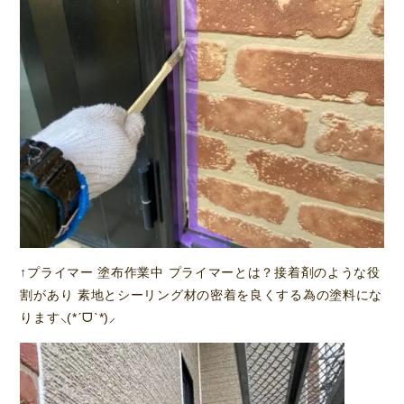
↑プライマー 塗布作業中 プライマーとは？接着剤のような役
割があり 素地とシーリング材の密着を良くする為の塗料にな
ります⸜(*ˊᗜˋ*)⸝