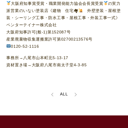
大阪府知事賞受賞・職業開発能力協会会長賞受賞
の実力
派営業のいない塗装店《建物 住宅🏘
外壁塗装・屋根塗
装・シーリング工事・防水工事・屋根工事・外装工事一式》
ペンターテイナー株式会社
大阪府知事許可(般-1)第152087号
産業廃棄物収集運搬業許可第02700213576号
0120-52-1116
事務所→八尾市山本町北5-13-17
資材置き場→大阪府八尾市南太子堂4-3-85
ALL