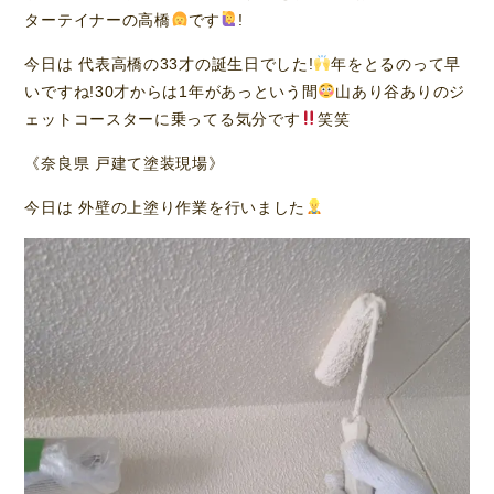
ターテイナーの高橋
です
!
今日は 代表高橋の33才の誕生日でした!
年をとるのって早
いですね!30才からは1年があっという間
山あり谷ありのジ
ェットコースターに乗ってる気分です
笑笑
《奈良県 戸建て塗装現場》
今日は 外壁の上塗り作業を行いました