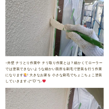
↑外壁 チリとり作業中 チリ取り作業とは？細かくてローラー
では塗装できないような細かい箇所を刷毛で塗装を行う作業
になります
! 大きなお家を 小さな刷毛でちょこちょこ塗装
していきます⸜(*ˊᗜˋ*)⸝