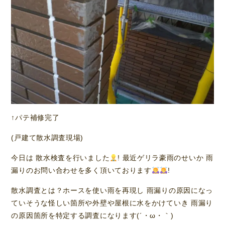
↑パテ補修完了
(戸建て散水調査現場)
今日は 散水検査を行いました
! 最近ゲリラ豪雨のせいか 雨
漏りのお問い合わせを多く頂いております
!
散水調査とは？ホースを使い雨を再現し 雨漏りの原因になっ
ていそうな怪しい箇所や外壁や屋根に水をかけていき 雨漏り
の原因箇所を特定する調査になります(´・ω・｀)