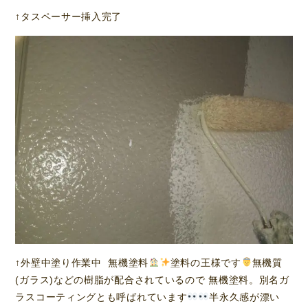
↑タスペーサー挿入完了
↑外壁中塗り作業中 無機塗料
塗料の王様です
無機質
(ガラス)などの樹脂が配合されているので 無機塗料。別名ガ
ラスコーティングとも呼ばれています
半永久感が漂い