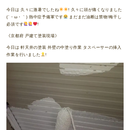
今日は 久々に激暑でしたね
! 久々に頭が痛くなりました
(´・ω・｀) 熱中症予備軍です
まだまだ油断は禁物!梅干し
必須です
!
《京都府 戸建て塗装現場》
今日は 軒天井の塗装 外壁の中塗り作業 タスペーサーの挿入
作業を行いました
!