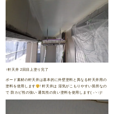
↑軒天井 2回目上塗り完了
ボード素材の軒天井は基本的に外壁塗料と異なる軒天井用の
塗料を使用します
! 軒天井は 湿気がこもりやすい箇所なの
で 防カビ性の強い 通気性の良い塗料を使用します( ˶ ̇ᵕ​ ̇˶)!