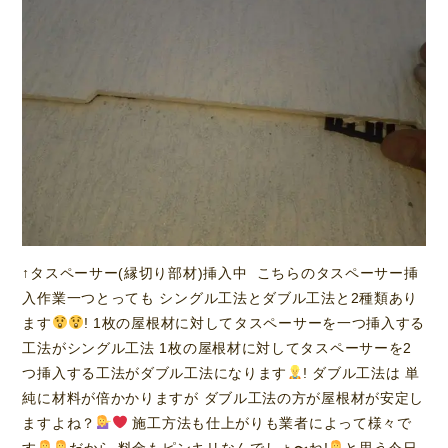
↑タスペーサー(縁切り部材)挿入中 こちらのタスペーサー挿
入作業一つとっても シングル工法とダブル工法と2種類あり
ます
! 1枚の屋根材に対してタスペーサーを一つ挿入する
工法がシングル工法 1枚の屋根材に対してタスペーサーを2
つ挿入する工法がダブル工法になります
! ダブル工法は 単
純に材料が倍かかりますが ダブル工法の方が屋根材が安定し
ますよね？
施工方法も仕上がりも業者によって様々で
す
だから 料金もピンキリなんでしょ〜ね!
と思う今日