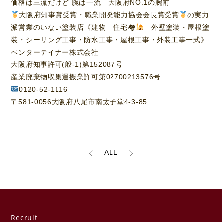
価格は三流だけど 腕は一流 大阪府NO.1の腕前
大阪府知事賞受賞・職業開発能力協会会長賞受賞
の実力
派営業のいない塗装店《建物 住宅🏘
外壁塗装・屋根塗
装・シーリング工事・防水工事・屋根工事・外装工事一式》
ペンターテイナー株式会社
大阪府知事許可(般-1)第152087号
産業廃棄物収集運搬業許可第02700213576号
0120-52-1116
〒581-0056大阪府八尾市南太子堂4-3-85
ALL