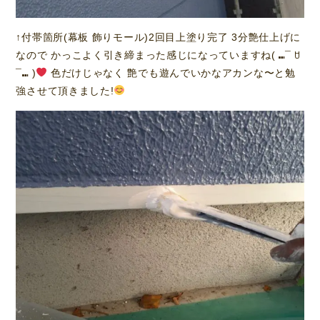
↑付帯箇所(幕板 飾りモール)2回目上塗り完了 3分艶仕上げに
なので かっこよく引き締まった感じになっていますね( ⑉¯ ꇴ
¯⑉ )
色だけじゃなく 艶でも遊んでいかなアカンな〜と勉
強させて頂きました!