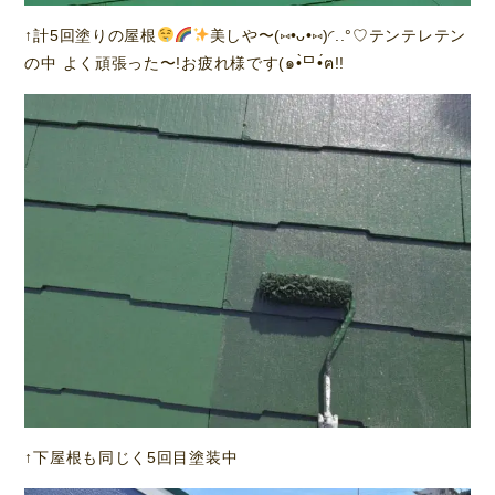
↑計5回塗りの屋根
美しや〜(⑅•ᴗ•⑅)◜..°♡テンテレテン
の中 よく頑張った〜!お疲れ様です(๑•̀ᄆ•́ฅ!!
↑下屋根も同じく5回目塗装中