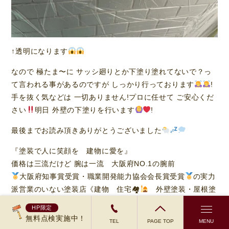
↑透明になります
なので 極たま〜に サッシ廻りとか下塗り塗れてないで？っ
て言われる事があるのですが しっかり行っております
!
手を抜く気などは 一切ありません!プロに任せて ご安心くだ
さい
明日 外壁の下塗りを行います
!
最後までお読み頂きありがとうございました
『塗装で人に笑顔を 建物に愛を』
価格は三流だけど 腕は一流 大阪府NO.1の腕前
大阪府知事賞受賞・職業開発能力協会会長賞受賞
の実力
派営業のいない塗装店《建物 住宅🏘
外壁塗装・屋根塗
装・シーリング工事・防水工事・屋根工事・外装工事一式》
HP限定
ペンターテイナー株式会社
無料点検実施中！
TEL
PAGE TOP
MENU
大阪府知事許可(般-1)第152087号