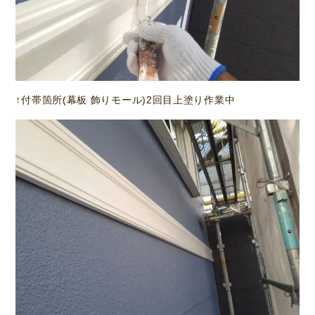
↑付帯箇所(幕板 飾りモール)2回目上塗り作業中