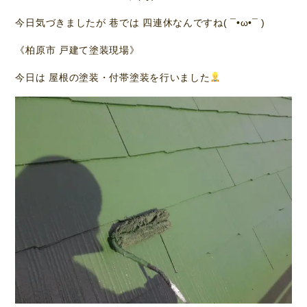
今日気づきましたが 巷では 四連休なんですね( ¯•ω•¯ )
《柏原市 戸建て塗装現場》
今日は 屋根の塗装・付帯塗装を行いました