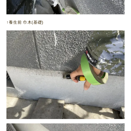
↑養生前 巾木(基礎)