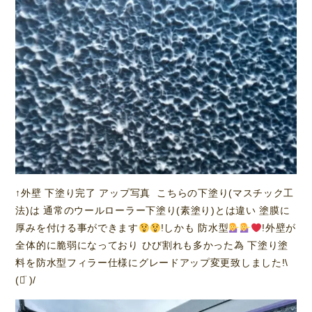
↑外壁 下塗り完了 アップ写真 こちらの下塗り(マスチック工
法)は 通常のウールローラー下塗り(素塗り)とは違い 塗膜に
厚みを付ける事ができます
!しかも 防水型
!外壁が
全体的に脆弱になっており ひび割れも多かった為 下塗り塗
料を防水型フィラー仕様にグレードアップ変更致しました!\
(ᯅ̈ )/