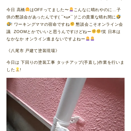
今日 高橋
はOFFってました〜
こんなに晴れやのに…子
供の懇談会があったんです( ¯•ω•¯ )!この貴重な晴れ間に
! ワーキングママの宿命ですね
懇談会こそオンライン会
議 ZOOMとかでいいと思うんですけどねー
!笑 日本は
なかなか オンライン進まないですよねー
《八尾市 戸建て塗装現場》
今日は 下回りの塗装工事 タッチアップ(手直し)作業を行いま
した
!