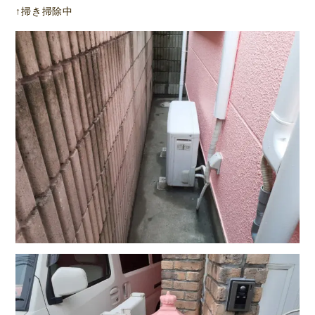
↑掃き掃除中