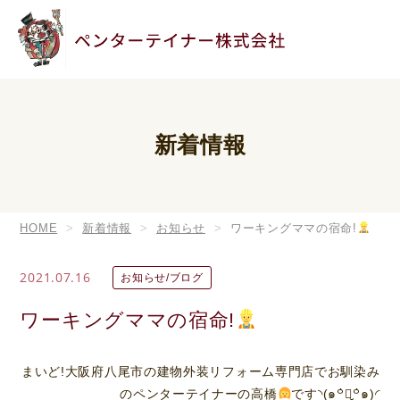
新着情報
HOME
新着情報
お知らせ
ワーキングママの宿命!
2021.07.16
お知らせ/ブログ
ワーキングママの宿命!
まいど!大阪府八尾市の建物外装リフォーム専門店でお馴染み
のペンターテイナーの高橋
です◝(๑꒪່౪̮꒪່๑)◜