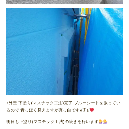
↑外壁 下塗り(マスチック工法)完了 ブルーシートを張ってい
るので 青っぽく見えますが真っ白です\(ᯅ̈ )/
明日も下塗り(マスチック工法)の続きを行います