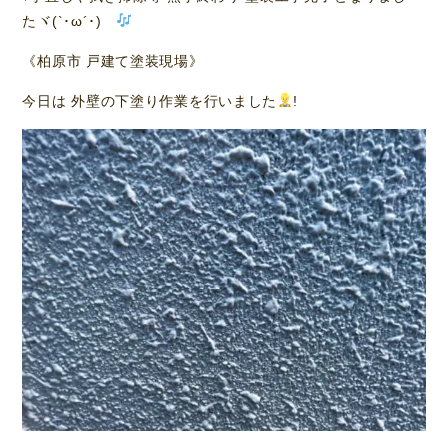
たヾ(`･ω´･)ゞ
《柏原市 戸建て塗装現場》
今日は 外壁の下塗り作業を行いました
!