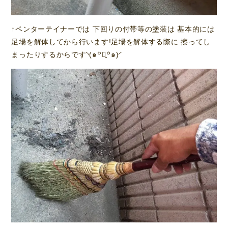
↑ペンターテイナーでは 下回りの付帯等の塗装は 基本的には
足場を解体してから行います!足場を解体する際に 擦ってし
まったりするからです◝(๑꒪່౪̮꒪່๑)◜