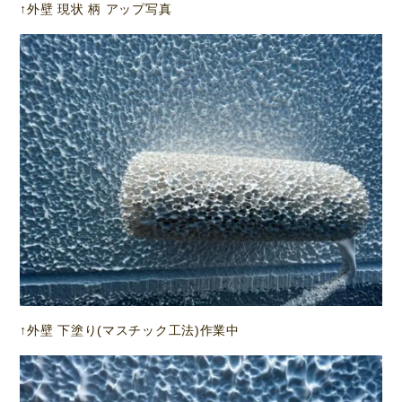
↑外壁 現状 柄 アップ写真
↑外壁 下塗り(マスチック工法)作業中