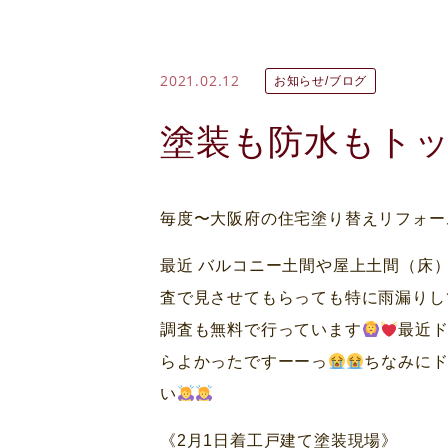
2021.02.12
お知らせ/ブログ
塗装も防水もト
毎度〜大阪府の住宅塗り替えリフォー
最近 バルコニー土間や屋上土間（床
査で見させてもらっても特に雨漏りし
調査も無料で行っています
最近ド
らよかったですーーっ
ちなみに
い
《2月1日着工戸建て塗装現場》