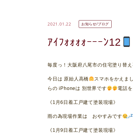
2021.01.22
お知らせ/ブログ
ｱｲﾌｫｫｫｫｰｰｰﾝ12
毎度っ！大阪府八尾市の住宅塗り替え
今日は 原始人高橋
スマホをかえました
らの iPhoneは 別世界です
電話を
《1月6日着工戸建て塗装現場》
雨の為現場作業は おやすみです
《1月9日着工戸建て塗装現場》