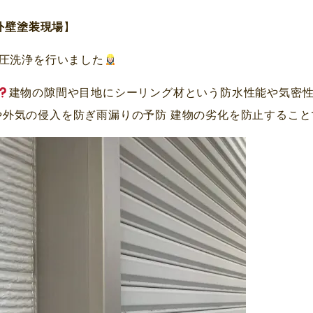
外壁塗装現場
】
圧洗浄を行いました
建物の隙間や目地にシーリング材という防水性能や気密
や外気の侵入を防ぎ雨漏りの予防 建物の劣化を防止すること