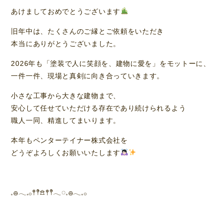
あけましておめでとうございます
旧年中は、たくさんのご縁とご依頼をいただき
本当にありがとうございました。
2026年も「塗装で人に笑顔を、建物に愛を」をモットーに、
一件一件、現場と真剣に向き合っていきます。
小さな工事から大きな建物まで、
安心して任せていただける存在であり続けられるよう
職人一同、精進してまいります。
本年もペンターテイナー株式会社を
どうぞよろしくお願いいたします
𓈒𓐍𓂃𓈒𓂂𖤣𖤥𖠿𖤣𖤥𓂃◌𓈒𓐍𓂃𓈒𓂂