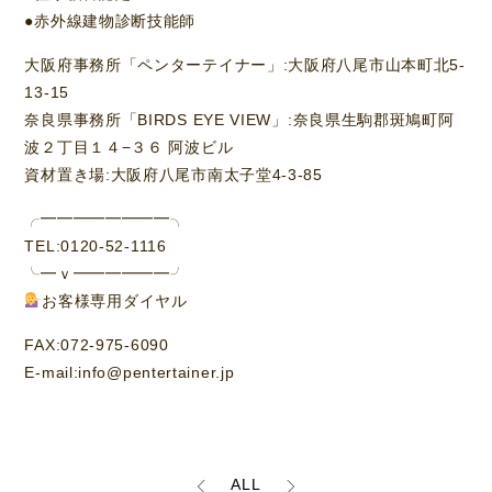
●赤外線建物診断技能師
大阪府事務所「ペンターテイナー」:大阪府八尾市山本町北5-
13-15
奈良県事務所「BIRDS EYE VIEW」:奈良県生駒郡斑鳩町阿
波２丁目１４−３６ 阿波ビル
資材置き場:大阪府八尾市南太子堂4-3-85
╭━━━━━━━━╮
TEL:0120-52-1116
╰━ｖ━━━━━━╯
お客様専用ダイヤル
FAX:072-975-6090
E-mail:info@pentertainer.jp
ALL