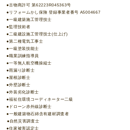
●古物商許可 第62223R045363号
●リフォームかし保険 登録事業者番号 A5004667
●一級建築施工管理技士
●監理技術者
●二級建設施工管理技士(仕上げ)
●第二種電気工事士
●一級塗装技能士
●職業訓練指導員
●一等無人航空機操縦士
●雨漏り診断士
●屋根診断士
●外壁診断士
●外装劣化診断士
●福祉住環境コーディネーター二級
●ドローン赤外線診断士⁡
●⁡一般建築物石綿含有建材調査者⁡
⁡⁡●自然災害調査士
●住家被害認定士