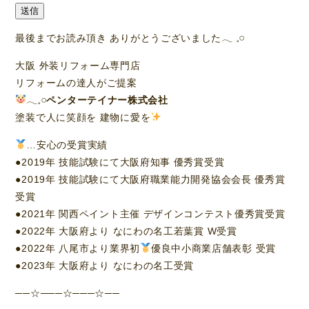
送信
最後までお読み頂き ありがとうございました‪𓂃 𓈒𓏸
大阪 外装リフォーム専門店
リフォームの達人がご提案
𓂃𓈒𓏸︎︎︎︎
ペンターテイナー株式会社
塗装で人に笑顔を 建物に愛を
…安心の受賞実績
●2019年 技能試験にて大阪府知事 優秀賞受賞
●2019年 技能試験にて大阪府職業能力開発協会会長 優秀賞
受賞
●2021年 関西ペイント主催 デザインコンテスト優秀賞受賞
●2022年 大阪府より なにわの名工若葉賞 W受賞
●2022年 八尾市より業界初
優良中小商業店舗表彰 受賞
●2023年 大阪府より なにわの名工受賞
──☆───☆───☆──