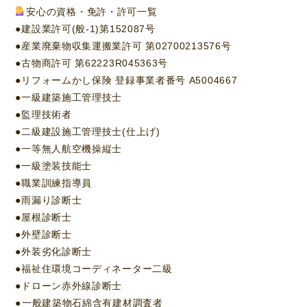
安心の資格・免許・許可一覧
●建設業許可(般-1)第152087号
●産業廃棄物収集運搬業許可 第02700213576号
●古物商許可 第62223R045363号
●リフォームかし保険 登録事業者番号 A5004667
●一級建築施工管理技士
●監理技術者
●二級建設施工管理技士(仕上げ)
●一等無人航空機操縦士
●一級塗装技能士
●職業訓練指導員
●雨漏り診断士
●屋根診断士
●外壁診断士
●外装劣化診断士
●福祉住環境コーディネーター二級
●ドローン赤外線診断士⁡
●⁡一般建築物石綿含有建材調査者⁡