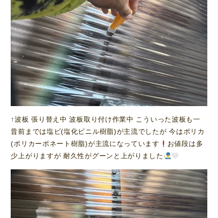
↑波板 張り替え中 波板取り付け作業中 こういった波板も一
昔前までは塩ビ(塩化ビニル樹脂)が主流でしたが 今はポリカ
(ポリカーボネート樹脂)が主流になっています
お値段は多
少上がりますが 耐久性がグーンと上がりました