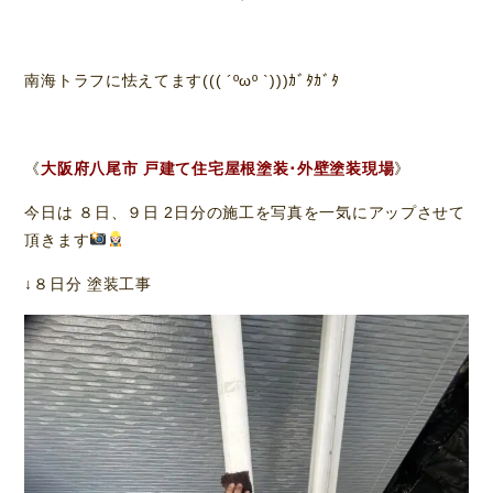
南海トラフに怯えてます((( ´ºωº `)))ｶﾞﾀｶﾞﾀ
《
大阪府八尾市 戸建て住宅屋根塗装･外壁塗装現場
》
今日は ８日、９日 2日分の施工を写真を一気にアップさせて
頂きます
↓８日分 塗装工事