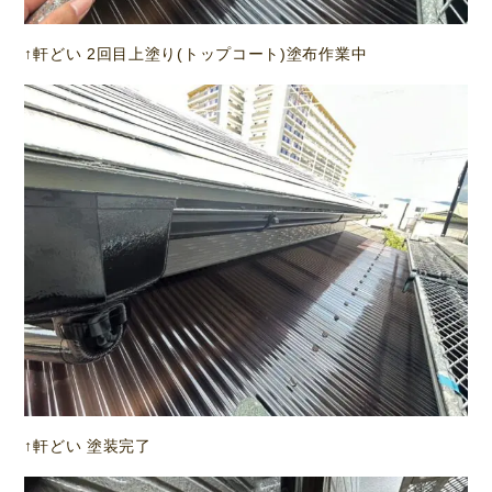
↑軒どい 2回目上塗り(トップコート)塗布作業中
↑軒どい 塗装完了