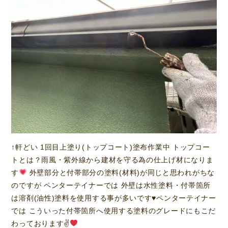
↑軒どい 1回目上塗り(トップコート)塗布作業中 トップコー
トとは？雨風・紫外線から建材を守る為の仕上げ材になりま
す
外壁部分と付帯部分の塗料(材料)が同じと思われがちな
のですが ペンターテイナーでは 外壁は水性塗料・付帯箇所
は溶剤(油性)塗料を使用する事が多いです
♥️
ペンターテイナー
では こういった付帯箇所へ使用する塗料のグレードにもこだ
わっております✌