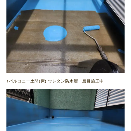
↑バルコニー土間(床) ウレタン防水層一層目施工中