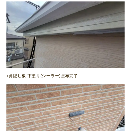
↑鼻隠し板 下塗り(シーラー)塗布完了