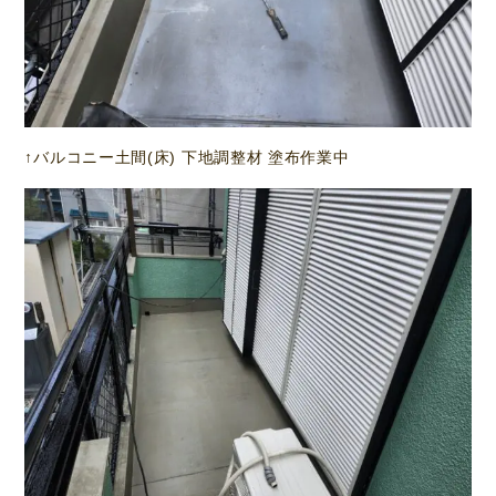
↑バルコニー土間(床) 下地調整材 塗布作業中