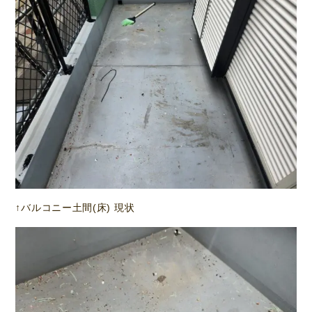
↑バルコニー土間(床) 現状