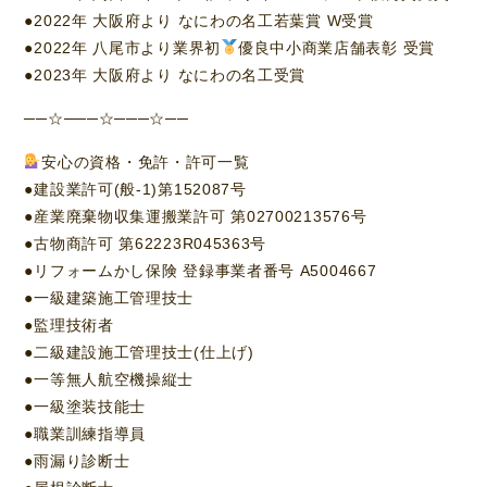
●2022年 大阪府より なにわの名工若葉賞 W受賞
●2022年 八尾市より業界初
優良中小商業店舗表彰 受賞
●2023年 大阪府より なにわの名工受賞
──☆───☆───☆──
安心の資格・免許・許可一覧
●建設業許可(般-1)第152087号
●産業廃棄物収集運搬業許可 第02700213576号
●古物商許可 第62223R045363号
●リフォームかし保険 登録事業者番号 A5004667
●一級建築施工管理技士
●監理技術者
●二級建設施工管理技士(仕上げ)
●一等無人航空機操縦士
●一級塗装技能士
●職業訓練指導員
●雨漏り診断士