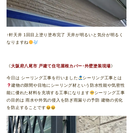
↑軒天井 1回目上塗り塗布完了 天井が明るいと気分が明るく
なりますね
《
大阪
府八尾市 戸建て住宅屋根カバー･外壁塗装現場
》
今日は シーリング工事を行いました
シーリング工事とは
建物の隙間や目地にシーリング材という防水性能や気密性
能に優れた材料を充填する工事になります
シーリング工事
の目的は 雨水や外気の侵入を防ぎ雨漏りの予防 建物の劣化
を防止することです