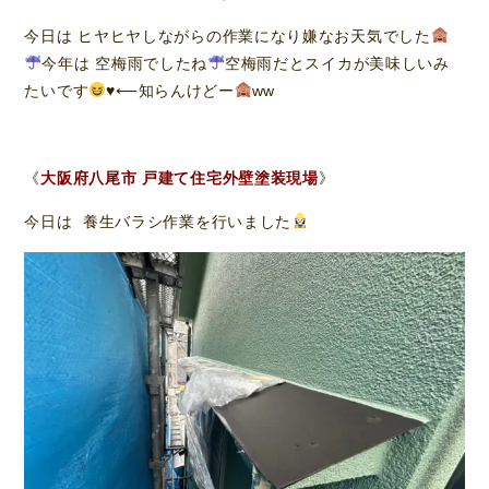
今日は ヒヤヒヤしながらの作業になり嫌なお天気でした
今年は 空梅雨でしたね
空梅雨だとスイカが美味しいみ
たいです
♥⟵知らんけどー
ww
《
大阪府八尾市 戸建て住宅外壁塗装現場
》
今日は 養生バラシ作業を行いました