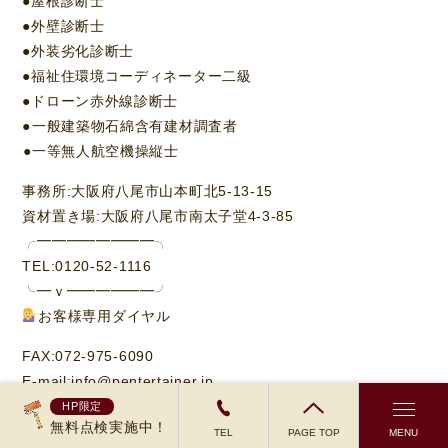
●屋根診断士
●外壁診断士
●外装劣化診断士
●福祉住環境コーディネーター二級
●ドローン赤外線診断士⁡
●⁡一般建築物石綿含有建材調査者⁡
⁡●一等無人航空機操縦士
事務所:大阪府八尾市山本町北5-13-15
資材置き場:大阪府八尾市南太子堂4-3-85
╭━━━━━━━━╮
TEL:0120-52-1116
╰━ｖ━━━━━━╯
お客様専用ダイヤル
FAX:072-975-6090
E-mail:info@pentertainer.jp
HP限定
無料点検実施中！
TEL
PAGE TOP
MENU