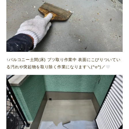
↑バルコニー土間(床) ブツ取り作業中 表面にこびりついてい
る汚れや突起物を取り除く作業になります＼(^o^)／︎