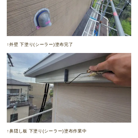
↑外壁 下塗り(シーラー)塗布完了
↑鼻隠し板 下塗り(シーラー)塗布作業中