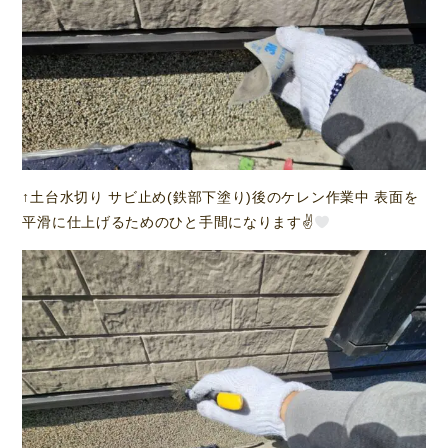
↑土台水切り サビ止め(鉄部下塗り)後のケレン作業中 表面を
平滑に仕上げるためのひと手間になります✌