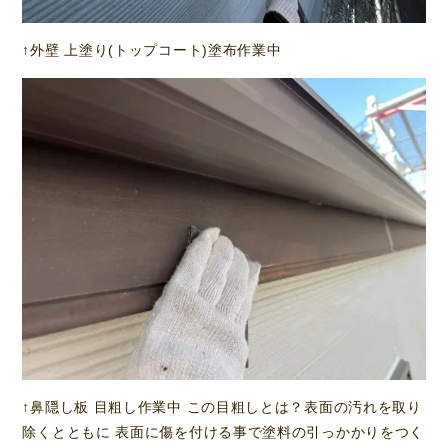
↑外壁 上塗り(トップコート)塗布作業中
↑鼻隠し板 目粗し作業中 この目粗しとは？表面の汚れを取り
除くとともに 表面に傷を付ける事で塗料の引っかかりをつく