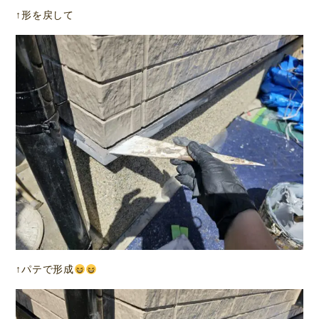
↑形を戻して
↑パテで形成