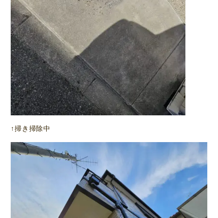
↑掃き掃除中