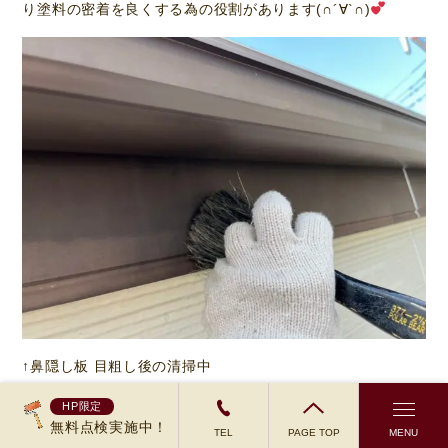
り塗料の密着を良くする為の役割があります(∩´∀`∩)
↑鼻隠し板 目粗し後の清掃中
HP限定
無料点検実施中！
TEL
PAGE TOP
MENU