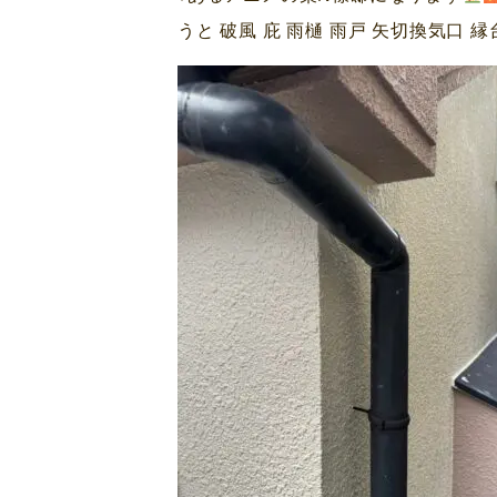
うと 破風 庇 雨樋 雨戸 矢切換気口 