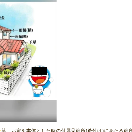
笑。お家を本体とした時の付属品箇所(後付け)にあたる箇