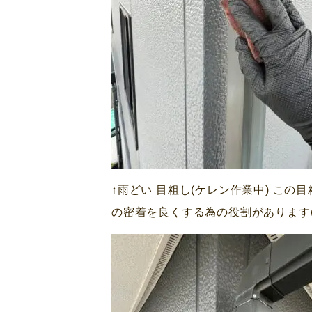
↑雨どい 目粗し(ケレン作業中) こ
の密着を良くする為の役割があります( ˙꒳