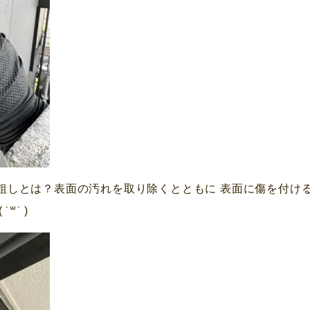
の目粗しとは？表面の汚れを取り除くとともに 表面に傷を付
​˙ )