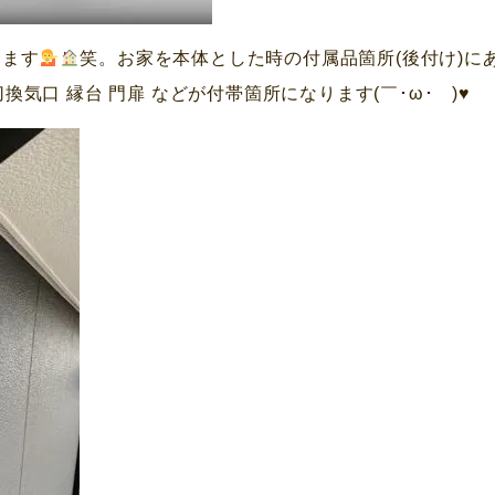
ります
笑。お家を本体とした時の付属品箇所(後付け)に
切換気口 縁台 門扉 などが付帯箇所になります(￣･ω･￣)
♥️