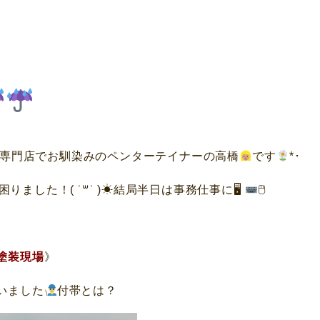
専門店でお馴染みのペンターテイナーの高橋
です
*･
した！( ˙꒳​˙ )☀結局半日は事務仕事に🖥
🖱
塗装現場
》
いました
付帯とは？