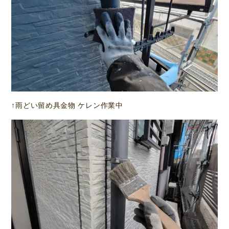
↑雨どい留め具金物 ケレン作業中