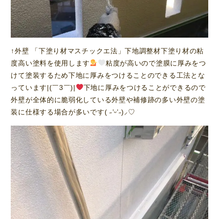
↑外壁 「下塗り材マスチックエ法」下地調整材下塗り材の粘
度高い塗料を使用します
粘度が高いので塗膜に厚みをつ
けて塗装するため下地に厚みをつけることのできる工法とな
っています|(￣3￣)|
下地に厚みをつけることができるので
外壁が全体的に脆弱化している外壁や補修跡の多い外壁の塗
装に仕様する場合が多いです( ˶’ᵕ’˶)⸝‪‪‎♡