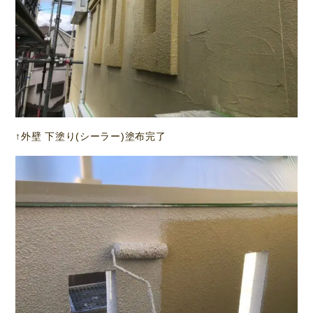
↑外壁 下塗り(シーラー)塗布完了