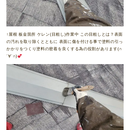
↑屋根 板金箇所 ケレン(目粗し)作業中 この目粗しとは？表面
の汚れを取り除くとともに 表面に傷を付ける事で塗料の引っ
かかりをつくり塗料の密着を良くする為の役割があります(∩
´∀`∩)