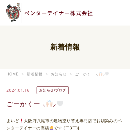
新着情報
HOME
新着情報
お知らせ
ごーかくー ⸜
⸝‍
2024.01.16
お知らせ/ブログ
ごーかくー ⸜
⸝‍
まいど
大阪府八尾市の建物塗り替え専門店でお馴染みのペ
ンターテイナーの高橋
です|(￣3￣)|