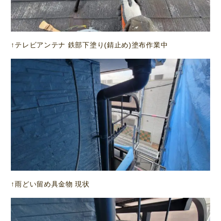
↑テレビアンテナ 鉄部下塗り(錆止め)塗布作業中
↑雨どい留め具金物 現状