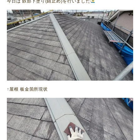
今日は 鉄部下塗り(錆止め)を行いました
↑屋根 板金箇所現状