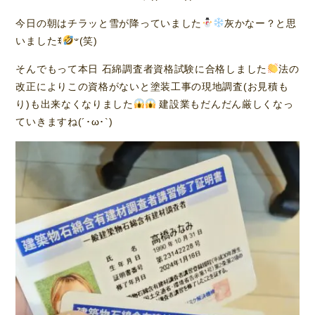
今日の朝はチラッと雪が降っていました
灰かなー？と思
いましたꉂ
𐤔(笑)
そんでもって本日 石綿調査者資格試験に合格しました
法の
改正によりこの資格がないと塗装工事の現地調査(お見積も
り)も出来なくなりました
建設業もだんだん厳しくなっ
ていきますね(´･ω･`)