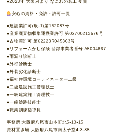
●2023年 大阪府より なにわの名工 受賞
安心の資格・免許・許可一覧
●建設業許可(般-1)第152087号
●産業廃棄物収集運搬業許可 第02700213576号
●古物商許可 第62223R045363号
●リフォームかし保険 登録事業者番号 A5004667
●雨漏り診断士
●外壁診断士
●外装劣化診断士
●福祉住環境コーディネーター二級
●二級建設施工管理技士
●一級建築施工管理技士
●一級塗装技能士
●職業訓練指導員
事務所:大阪府八尾市山本町北5-13-15
資材置き場:大阪府八尾市南太子堂4-3-85