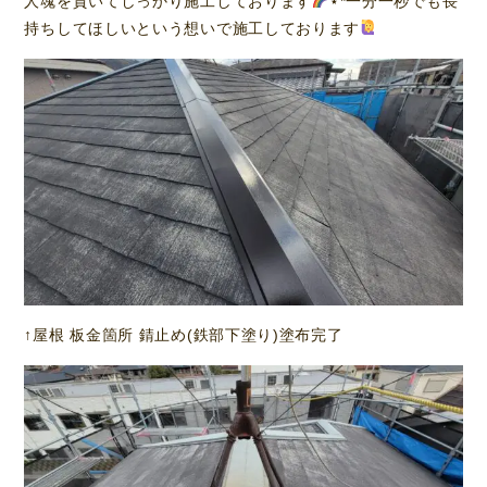
人魂を貫いてしっかり施工しております
⋆*一分一秒でも長
持ちしてほしいという想いで施工しております
↑屋根 板金箇所 錆止め(鉄部下塗り)塗布完了