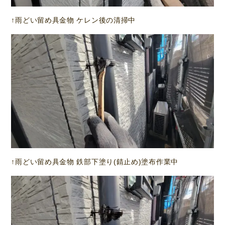
↑雨どい留め具金物 ケレン後の清掃中
↑雨どい留め具金物 鉄部下塗り(錆止め)塗布作業中