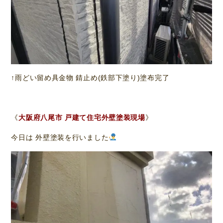
↑雨どい留め具金物 錆止め(鉄部下塗り)塗布完了
《
大阪府八尾市 戸建て住宅外壁塗装現場
》
今日は 外壁塗装を行いました