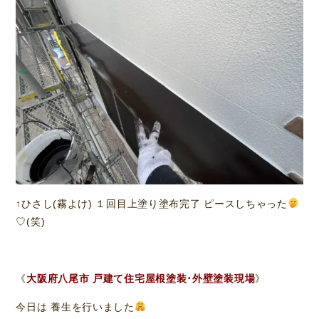
↑ひさし(霧よけ) １回目上塗り塗布完了 ピースしちゃった
♡(笑)
《
大阪府八尾市 戸建て住宅屋根塗装･外壁塗装現場
》
今日は 養生を行いました