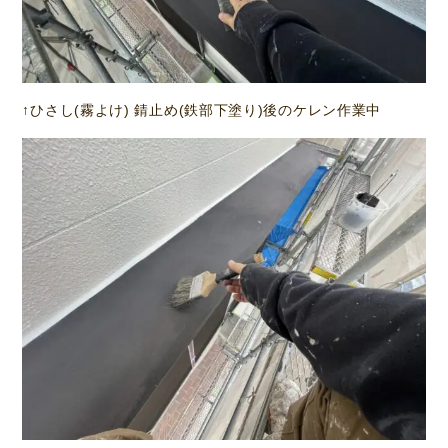
↑ひさし(霧よけ) 錆止め(鉄部下塗り)後のケレン作業中