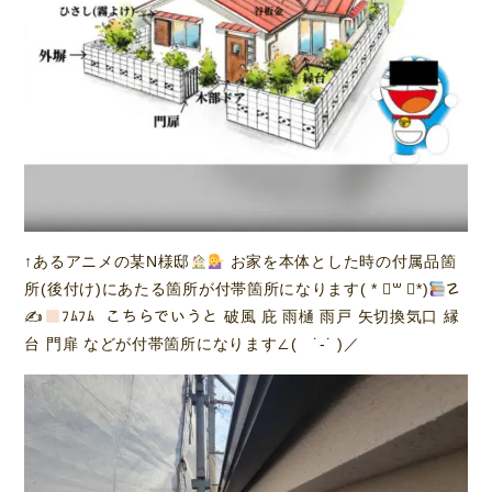
↑あるアニメの某N様邸
お家を本体とした時の付属品箇
所(後付け)にあたる箇所が付帯箇所になります( * ॑꒳ ॑*)
☡
✍
ﾌﾑﾌﾑ こちらでいうと 破風 庇 雨樋 雨戸 矢切換気口 縁
台 門扉 などが付帯箇所になります∠( ˙-˙ )／