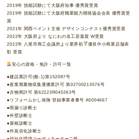
2019年 技能試験にて大阪府知事 優秀賞受賞
2019年 技能試験にて大阪府職業能力開発協会会長 優秀賞受
賞
2021年 関西ペイント主催 デザインコンテスト優秀賞受賞
2022年 大阪府より なにわの名工若葉賞 W受賞
2022年 八尾市商工会議所より業界初
優良中小商業店舗表
彰 受賞
安心の資格・免許・許可一覧
●建設業許可(般-1)第152087号
●産業廃棄物収集運搬業許可 第02700213576号
●古物商許可 第62223R045363号
●リフォームかし保険 登録事業者番号 A5004667
●雨漏り診断士
●外壁診断士
●屋根診断士
●外装劣化診断士
●福祉住環境コーディネーター二級