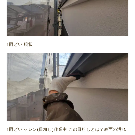
↑雨どい 現状
↑雨どい ケレン(目粗し)作業中 この目粗しとは？表面の汚れ