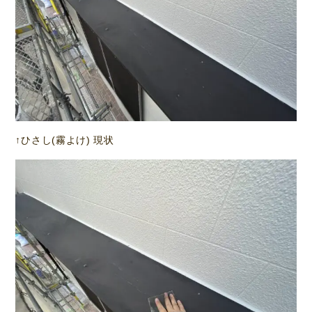
↑ひさし(霧よけ) 現状