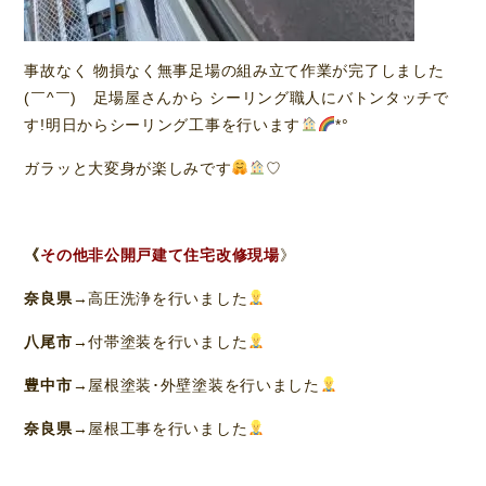
事故なく 物損なく無事足場の組み立て作業が完了しました
(￣^￣)ゞ足場屋さんから シーリング職人にバトンタッチで
す!明日からシーリング工事を行います
*°
ガラッと大変身が楽しみです
♡
《
その他非公開戸建て住宅改修現場
》
奈良県
→高圧洗浄を行いました
八尾市
→付帯塗装を行いました
豊中市
→屋根塗装･外壁塗装を行いました
奈良県
→屋根工事を行いました