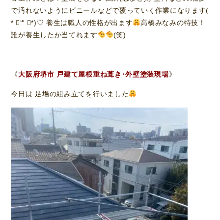
で汚れないようにビニールなどで覆っていく作業になります(
* ॑꒳ ॑*)♡ 養生は職人の性格が出ます
高橋みなみの特技！
誰が養生したか当てれます
(笑)
《
大阪府堺市 戸建て屋根重ね葺き･外壁塗装現場
》
今日は 足場の組み立てを行いました