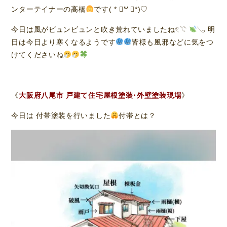
ンターテイナーの高橋
です( * ॑꒳ ॑*)♡
今日は風がビュンビュンと吹き荒れていましたね𓏲𓇢
𓂅 明
日は今日より寒くなるようです
皆様も風邪などに気をつ
けてくださいね
《
大阪府八尾市 戸建て住宅屋根塗装･外壁塗装現場
》
今日は 付帯塗装を行いました
付帯とは？