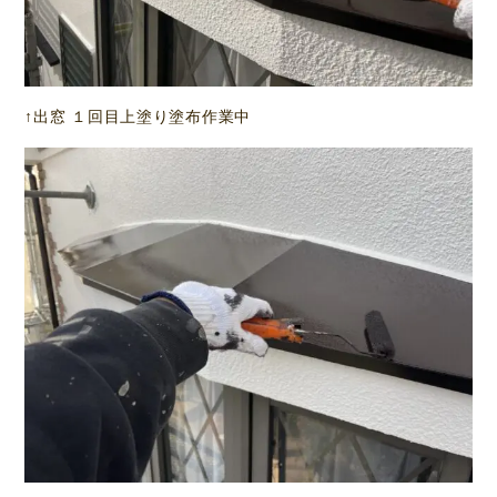
↑出窓 １回目上塗り塗布作業中