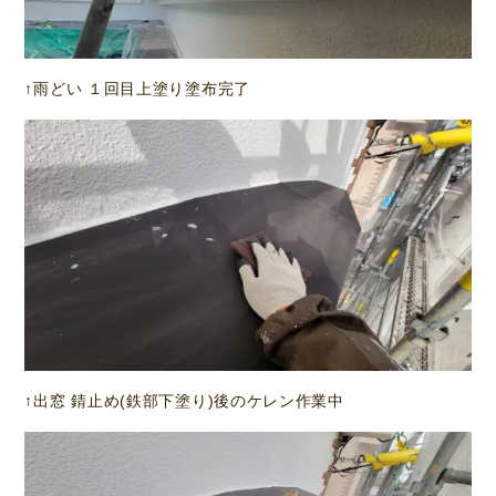
↑雨どい １回目上塗り塗布完了
↑出窓 錆止め(鉄部下塗り)後のケレン作業中