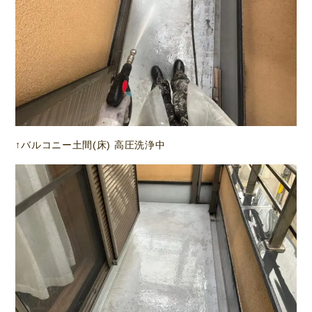
↑バルコニー土間(床) 高圧洗浄中