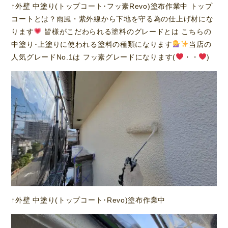
↑外壁 中塗り(トップコート･フッ素Revo)塗布作業中 トップ
コートとは？雨風・紫外線から下地を守る為の仕上げ材にな
ります
皆様がこだわられる塗料のグレードとは こちらの
中塗り･上塗りに使われる塗料の種類になります
当店の
人気グレードNo.1は フッ素グレードになります(
・・
)
↑外壁 中塗り(トップコート･Revo)塗布作業中