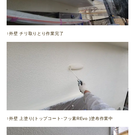
↑外壁 チリ取りとり作業完了
↑外壁 上塗り(トップコート･フッ素REvo )塗布作業中