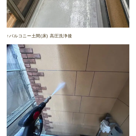
↑バルコニー土間(床) 高圧洗浄後