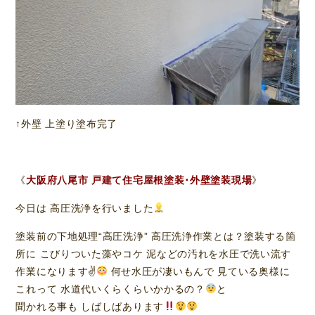
↑外壁 上塗り塗布完了
《
大阪府八尾市 戸建て住宅屋根塗装･外壁塗装現場
》
今日は 高圧洗浄を行いました
塗装前の下地処理“高圧洗浄” 高圧洗浄作業とは？塗装する箇
所に こびりついた藻やコケ 泥などの汚れを水圧で洗い流す
作業になります✌
何せ水圧が凄いもんで 見ている奥様に
これって 水道代いくらくらいかかるの？
と
聞かれる事も しばしばあります