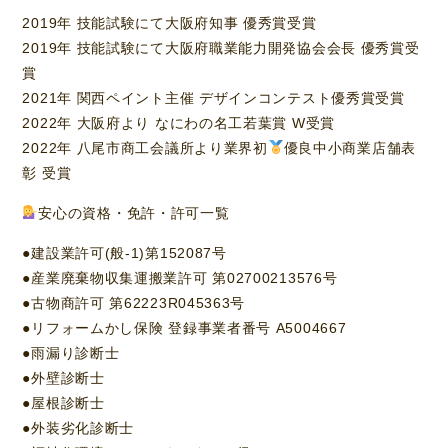
2019年 技能試験にて大阪府知事 優秀賞受賞
2019年 技能試験にて大阪府職業能力開発協会会長 優秀賞受
賞
2021年 関西ペイント主催 デザインコンテスト優秀賞受賞
2022年 大阪府より なにわの名工若葉賞 W受賞
2022年 八尾市商工会議所より業界初
優良中小商業店舗表
彰 受賞
安心の資格・免許・許可一覧
●建設業許可(般-1)第152087号
●産業廃棄物収集運搬業許可 第02700213576号
●古物商許可 第62223R045363号
●リフォームかし保険 登録事業者番号 A5004667
●雨漏り診断士
●外壁診断士
●屋根診断士
●外装劣化診断士