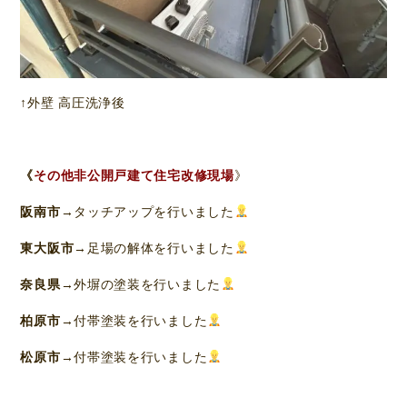
↑外壁 高圧洗浄後
《
その他非公開戸建て住宅改修現場
》
阪南市
→タッチアップを行いました
東大阪市
→足場の解体を行いました
奈良県
→外塀の塗装を行いました
柏原市
→付帯塗装を行いました
松原市
→付帯塗装を行いました