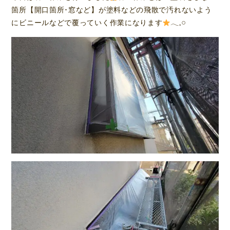
箇所【開口箇所･窓など】が塗料などの飛散で汚れないよう
にビニールなどで覆っていく作業になります
𓂃𓈒𓏸︎︎︎︎