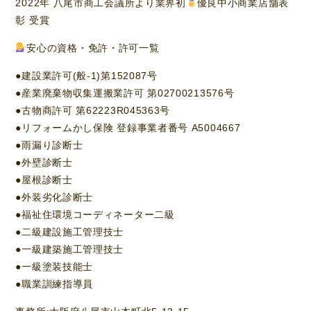
2022年 八尾市商工会議所より業界初
優良中小商業店舗表
彰 受賞
安心の資格・免許・許可一覧
●建設業許可(般-1)第152087号
●産業廃棄物収集運搬業許可 第02700213576号
●古物商許可 第62223R045363号
●リフォームかし保険 登録事業者番号 A5004667
●雨漏り診断士
●外壁診断士
●屋根診断士
●外装劣化診断士
●福祉住環境コーディネーター二級
●二級建設施工管理技士
●一級建築施工管理技士
●一級塗装技能士
●職業訓練指導員