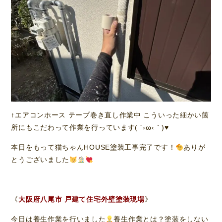
↑エアコンホース テープ巻き直し作業中 こういった細かい箇
所にもこだわって作業を行っています( ´›ω‹｀)♥️
本日をもって猫ちゃんHOUSE塗装工事完了です！
ありが
とうございました
《
大阪府八尾市 戸建て住宅外壁塗装現場
》
今日は養生作業を行いました
養生作業とは？塗装をしない