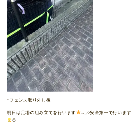
↑フェンス取り外し後
明日は足場の組み立てを行います
𓂃𓈒𓏸︎︎︎︎安全第一で行います
⛑