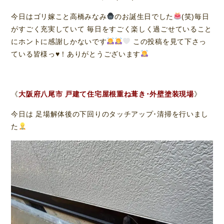
今日はゴリ嫁こと高橋みなみ
のお誕生日でした
(笑)毎日
がすごく充実していて 毎日をすごく楽しく過ごせていること
にホントに感謝しかないです
この投稿を見て下さっ
ている皆様っ
♥️
！ありがとうございます
《
大阪府八尾市 戸建て住宅屋根重ね葺き･外壁塗装現場
》
今日は 足場解体後の下回りのタッチアップ･清掃を行いまし
た