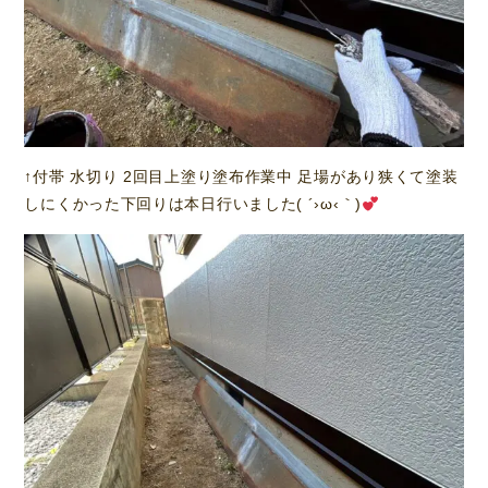
↑付帯 水切り 2回目上塗り塗布作業中 足場があり狭くて塗装
しにくかった下回りは本日行いました( ´›ω‹｀)