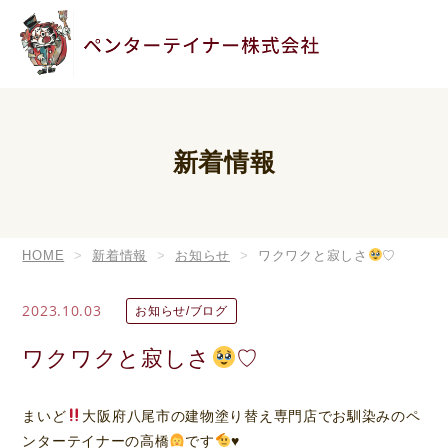
新着情報
HOME
新着情報
お知らせ
ワクワクと寂しさ
♡
2023.10.03
お知らせ/ブログ
ワクワクと寂しさ
♡
まいど
大阪府八尾市の建物塗り替え専門店でお馴染みのペ
ンターテイナーの高橋
です
♥️