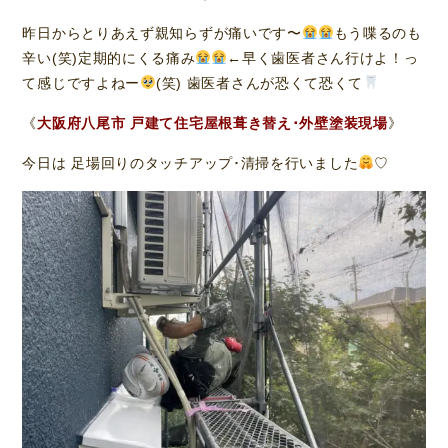
昨日からとりあえず親知らずが痛いです〜
もう喋るのも
辛い(笑)定期的にくる痛み
←早く歯医者さん行けよ！っ
て感じですよねー
(笑) 歯医者さんが恐くて恐くて
《
大阪府八尾市 戸建て住宅屋根葺き替え･外壁塗装現場
》
今日は 足場回りのタッチアップ･清掃を行いました
♡