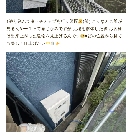
↑潜り込んでタッチアップを行う師匠
(笑) こんなとこ誰が
見るんやー？って感じなのですが 足場を解体した後 お客様
は出来上がった建物を見上げるんです
♥️
どの位置から見て
も美しく仕上げたい