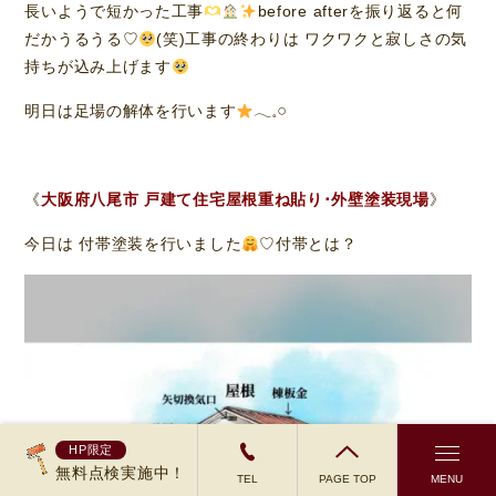
長いようで短かった工事
before afterを振り返ると何
だかうるうる♡
(笑)工事の終わりは ワクワクと寂しさの気
持ちが込み上げます
明日は足場の解体を行います
𓂃𓈒𓏸︎︎︎︎
《
大阪府八尾市 戸建て住宅屋根重ね貼り･外壁塗装現場
》
今日は 付帯塗装を行いました
♡付帯とは？
HP限定
無料点検実施中！
TEL
PAGE TOP
MENU