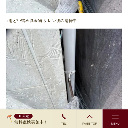
↑雨どい留め具金物 ケレン後の清掃中
HP限定
無料点検実施中！
↑雨どい留め具金物 錆止め(鉄部下塗り)塗布作業中
TEL
PAGE TOP
MENU