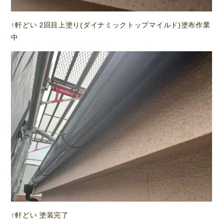
↑軒どい 2回目上塗り(ダイナミックトップマイルド)塗布作業
中
↑軒どい 塗装完了