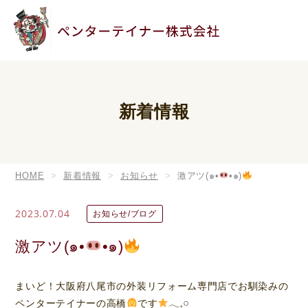
新着情報
HOME
新着情報
お知らせ
激アツ(๑•
•๑)
2023.07.04
お知らせ/ブログ
激アツ(๑•
•๑)
まいど！大阪府八尾市の外装リフォーム専門店でお馴染みの
ペンターテイナーの高橋
です
𓂃𓈒𓏸︎︎︎︎