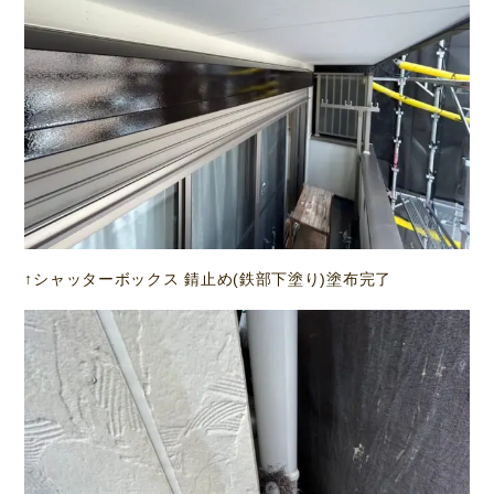
↑シャッターボックス 錆止め(鉄部下塗り)塗布完了