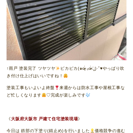
↑雨戸 塗装完了 ツヤツヤ
ピカピカ(๑σ̴̶̷̥́ ₃σ̴̶̷̀ू)·˚
♥️
やっぱり吹
き付け仕上げはいいですね！
塗装工事もいよいよ終盤
来週からは防水工事や屋根工事な
ど忙しくなります
♡完成が楽しみです
《
大阪府大阪市 戸建て住宅塗装現場
》
今日は 鉄部の下塗り(錆止め)を行いました
価格競争の進む