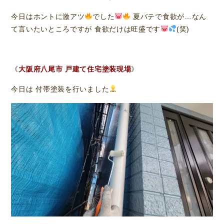
今日はホントに激アツ
でした
夏バテで食欲が…なん
て言いたいところですが 食欲だけは旺盛です
(笑)
《
大阪府八尾市 戸建て住宅塗装現場
》
今日は 付帯塗装を行いました