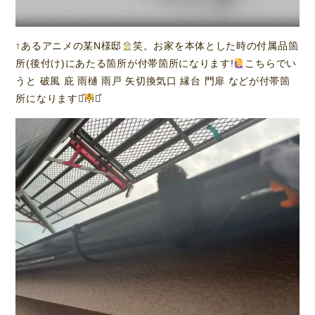
↑あるアニメの某N様邸
笑。お家を本体とした時の付属品箇
所(後付け)にあたる箇所が付帯箇所になります!
こちらでい
うと 破風 庇 雨樋 雨戸 矢切換気口 縁台 門扉 などが付帯箇
所になります⋆͛
⋆͛