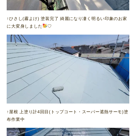
↑ひさし(霧よけ) 塗装完了 綺麗になり凄く明るい印象のお家
に大変身しました
♡
↑屋根 上塗り計4回目(トップコート・スーパー遮熱サーモ)塗
布作業中