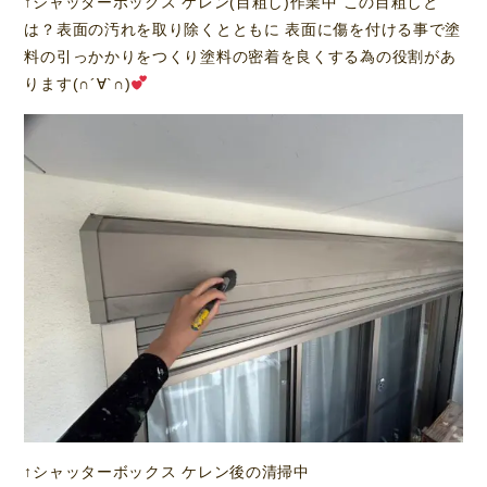
↑シャッターボックス ケレン(目粗し)作業中 この目粗しと
は？表面の汚れを取り除くとともに 表面に傷を付ける事で塗
料の引っかかりをつくり塗料の密着を良くする為の役割があ
ります(∩´∀`∩)
↑シャッターボックス ケレン後の清掃中