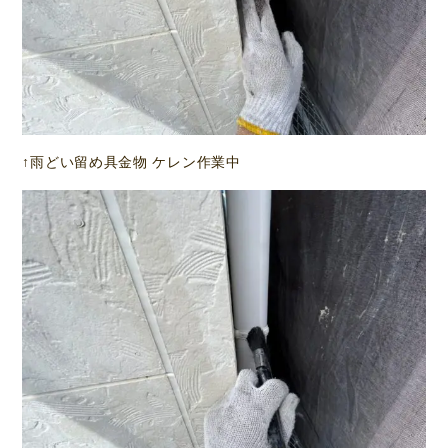
↑雨どい留め具金物 ケレン作業中