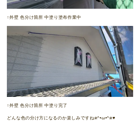
↑外壁 色分け箇所 中塗り塗布作業中
↑外壁 色分け箇所 中塗り完了
どんな色の分け方になるのか楽しみですねฅ^•ω•^ฅ♥️