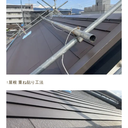
↑屋根 重ね貼り工法