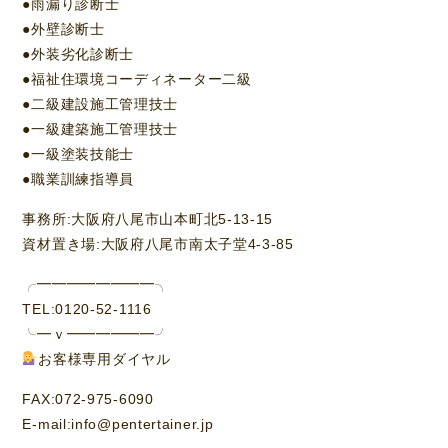
●雨漏り診断士
●外壁診断士
●外装劣化診断士
●福祉住環境コーディネーター二級
●二級建設施工管理技士
●一級建築施工管理技士
●一級塗装技能士
●職業訓練指導員
事務所:大阪府八尾市山本町北5-13-15
資材置き場:大阪府八尾市南太子堂4-3-85
╭━━━━━━━━╮
TEL:0120-52-1116
╰━ｖ━━━━━━╯
お客様専用ダイヤル
FAX:072-975-6090
E-mail:info@pentertainer.jp