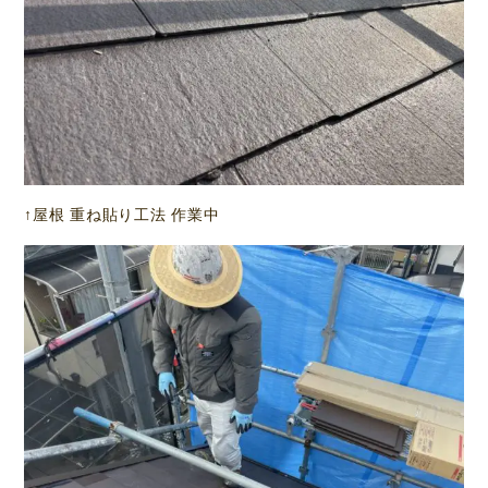
↑屋根 重ね貼り工法 作業中