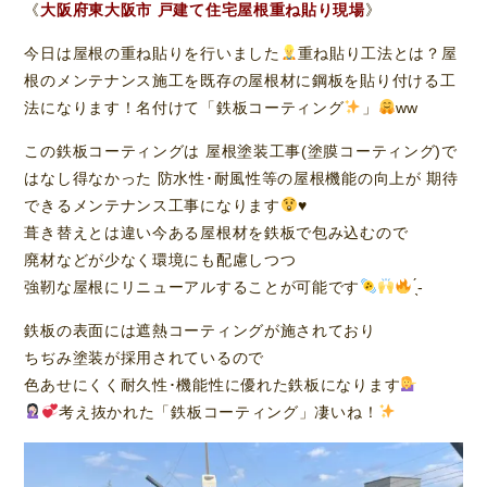
《
大阪府東大阪市 戸建て住宅屋根重ね貼り現場
》
今日は屋根の重ね貼りを行いました
重ね貼り工法とは？屋
根のメンテナンス施工を既存の屋根材に鋼板を貼り付ける工
法になります！名付けて「鉄板コーティング
」
ww
この鉄板コーティングは 屋根塗装工事(塗膜コーティング)で
はなし得なかった 防水性･耐風性等の屋根機能の向上が 期待
できるメンテナンス工事になります
♥️
葺き替えとは違い今ある屋根材を鉄板で包み込むので
廃材などが少なく環境にも配慮しつつ
強靭な屋根にリニューアルすることが可能です
̖́-
鉄板の表面には遮熱コーティングが施されており
ちぢみ塗装が採用されているので
色あせにくく耐久性･機能性に優れた鉄板になります
考え抜かれた「鉄板コーティング」凄いね！