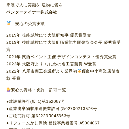
塗装で人に笑顔を 建物に愛を
ペンターテイナー株式会社
…安心の受賞実績
2019年 技能試験にて大阪府知事 優秀賞受賞
2019年 技能試験にて大阪府職業能力開発協会会長 優秀賞受
賞
2021年 関西ペイント主催 デザインコンテスト優秀賞受賞
2022年 大阪府より なにわの名工若葉賞 W受賞
2022年 八尾市商工会議所より業界初
優良中小商業店舗表
彰 受賞
安心の資格・免許・許可一覧
●建設業許可(般-1)第152087号
●産業廃棄物収集運搬業許可 第02700213576号
●古物商許可 第62223R045363号
●リフォームかし保険 登録事業者番号 A5004667