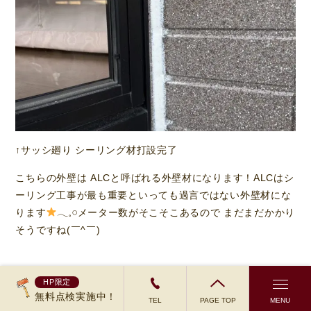
↑サッシ廻り シーリング材打設完了
こちらの外壁は ALCと呼ばれる外壁材になります！ALCはシ
ーリング工事が最も重要といっても過言ではない外壁材にな
ります
𓂃𓈒𓏸︎︎︎︎メーター数がそこそこあるので まだまだかかり
そうですね(￣^￣)ゞ
HP限定
《
その他非公開戸建て住宅塗装現場
》
無料点検実施中！
TEL
PAGE TOP
MENU