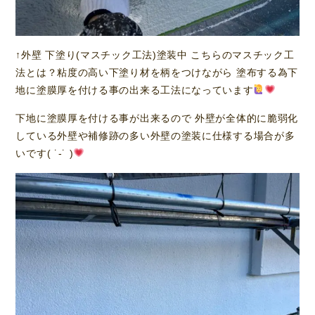
↑外壁 下塗り(マスチック工法)塗装中 こちらのマスチック工
法とは？粘度の高い下塗り材を柄をつけながら 塗布する為下
地に塗膜厚を付ける事の出来る工法になっています
下地に塗膜厚を付ける事が出来るので 外壁が全体的に脆弱化
している外壁や補修跡の多い外壁の塗装に仕様する場合が多
いです( ˙-˙ )