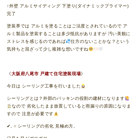
↑外壁 アルミサイディング 下塗り(ダイナミックプライマー)
完了
塗装界では アルミを塗ることはご法度とされているので ア
ルミ製品を塗装することは多少抵抗がありますが 汚い美観に
ストレスを感じるのであれば
仕方のないことかな？という
気持ちと混ざって少し複雑な想いですね
《
大阪府八尾市 戸建て住宅塗装現場
》
今日は シーリング工事を行いました
シーリングとは？外部のパッキンの役割の建材になります
なので 劣化したまま放置していると雨漏りの原因になりま
すので 注意が必要です
✔𓈒 𓏸 シーリングの劣化 見極め方。