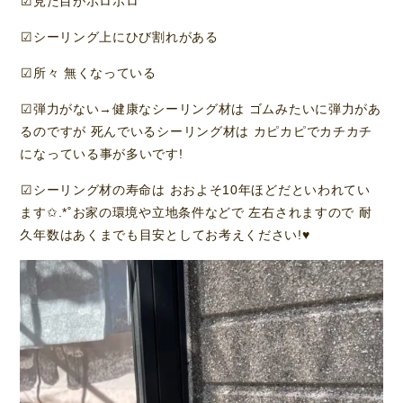
︎︎︎︎☑︎見た目がボロボロ
︎︎︎︎☑︎シーリング上にひび割れがある
︎︎︎︎☑︎所々 無くなっている
︎︎︎︎☑︎弾力がない→健康なシーリング材は ゴムみたいに弾力があ
るのですが 死んでいるシーリング材は カピカピでカチカチ
になっている事が多いです!
︎︎︎︎☑︎シーリング材の寿命は おおよそ10年ほどだといわれてい
ます✩.*˚お家の環境や立地条件などで 左右されますので 耐
久年数はあくまでも目安としてお考えください!♥️