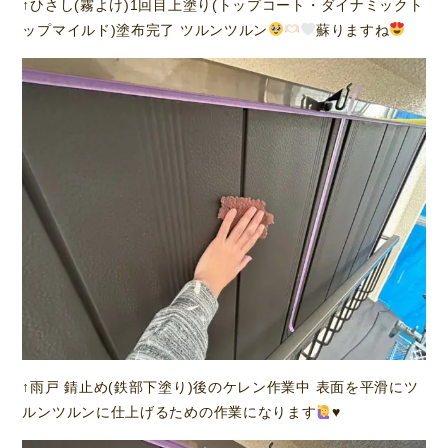
↑ひさし(霧よけ)1回目上塗り(トップコート・ダイナミックト
ップマイルド)塗布完了 ツルンツルン
蘇りますね
↑雨戸 錆止め(鉄部下塗り)後のケレン作業中 表面を平滑にツ
ルンツルンに仕上げるための作業になります
♥️