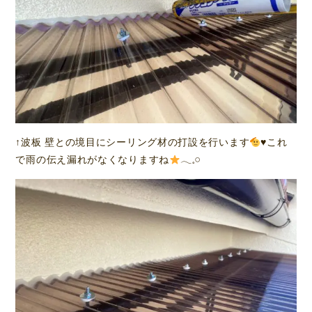
↑波板 壁との境目にシーリング材の打設を行います
♥️
これ
で雨の伝え漏れがなくなりますね
𓂃𓈒𓏸︎︎︎︎