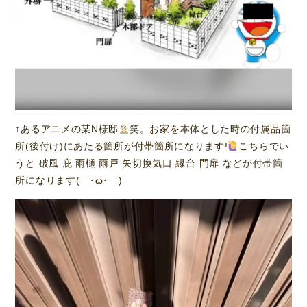
↑あるアニメの某N様邸
笑。お家を本体とした時の付属品箇
所(後付け)にあたる箇所が付帯箇所になります!
こちらでい
うと 破風 庇 雨樋 雨戸 矢切換気口 縁台 門扉 などが付帯箇
所になります(￣･ω･￣)