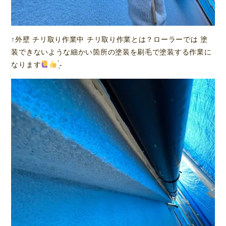
↑外壁 チリ取り作業中 チリ取り作業とは？ローラーでは 塗
装できないような細かい箇所の塗装を刷毛で塗装する作業に
なります
̖́-