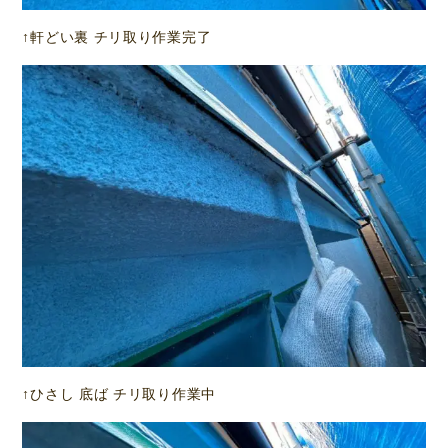
↑軒どい裏 チリ取り作業完了
↑ひさし 底ば チリ取り作業中