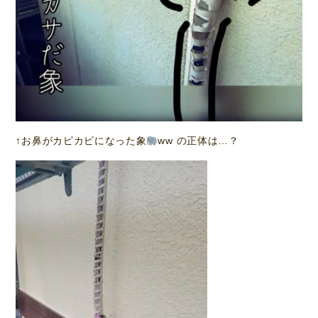
↑お鼻がカピカピになった象
ww の正体は…？