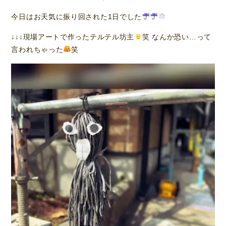
今日はお天気に振り回された1日でした
↓↓↓現場アートで作ったテルテル坊主
笑 なんか恐い…って
言われちゃった
笑