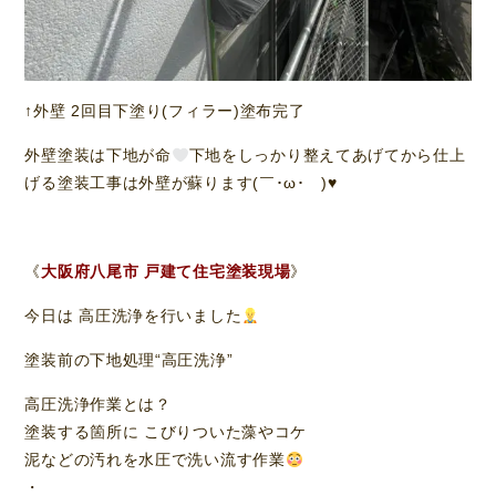
↑外壁 2回目下塗り(フィラー)塗布完了
外壁塗装は下地が命
下地をしっかり整えてあげてから仕上
げる塗装工事は外壁が蘇ります(￣･ω･￣)
♥️
《
大阪府八尾市 戸建て住宅塗装現場
》
今日は 高圧洗浄を行いました
塗装前の下地処理“高圧洗浄”
高圧洗浄作業とは？
塗装する箇所に こびりついた藻やコケ
泥などの汚れを水圧で洗い流す作業
・