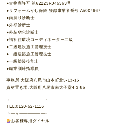
●古物商許可 第62223R045363号
●リフォームかし保険 登録事業者番号 A5004667
●雨漏り診断士
●外壁診断士
●外装劣化診断士
●福祉住環境コーディネーター二級
●二級建設施工管理技士
●一級建築施工管理技士
●一級塗装技能士
●職業訓練指導員
事務所:大阪府八尾市山本町北5-13-15
資材置き場:大阪府八尾市南太子堂4-3-85
╭━━━━━━━━╮
TEL:0120-52-1116
╰━ｖ━━━━━━╯
お客様専用ダイヤル