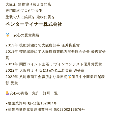
大阪府 建物塗り替え専門店
専門職のプロがご提案
塗装で人に笑顔を 建物に愛を
ペンターテイナー株式会社
…安心の受賞実績
2019年 技能試験にて大阪府知事 優秀賞受賞
2019年 技能試験にて大阪府職業能力開発協会会長 優秀賞受
賞
2021年 関西ペイント主催 デザインコンテスト優秀賞受賞
2022年 大阪府より なにわの名工若葉賞 W受賞
2022年 八尾市商工会議所より業界初
優良中小商業店舗表
彰 受賞
安心の資格・免許・許可一覧
●建設業許可(般-1)第152087号
●産業廃棄物収集運搬業許可 第02700213576号