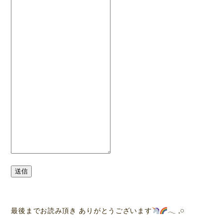
送信
最後までお読み頂き ありがとうございます
‪𓂃 𓈒𓏸