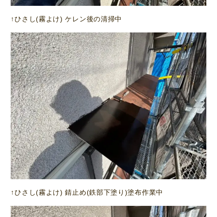
↑ひさし(霧よけ) ケレン後の清掃中
↑ひさし(霧よけ) 錆止め(鉄部下塗り)塗布作業中