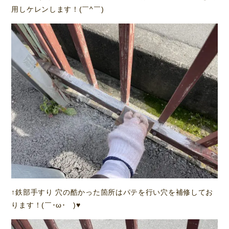
用しケレンします！(￣^￣)ゞ
↑鉄部手すり 穴の酷かった箇所はパテを行い穴を補修してお
ります！(￣･ω･￣)♥️