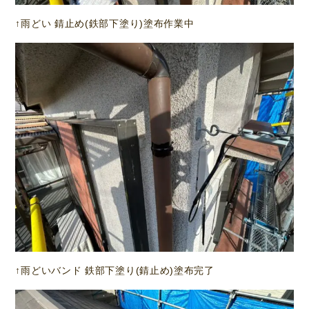
↑雨どい 錆止め(鉄部下塗り)塗布作業中
↑雨どいバンド 鉄部下塗り(錆止め)塗布完了