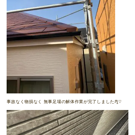
事故なく物損なく 無事足場の解体作業が完了しましたᙏ̤̫♡