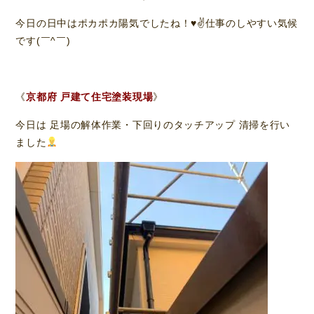
今日の日中はポカポカ陽気でしたね！♥️✌️仕事のしやすい気候
です(￣^￣)ゞ
《
京都府 戸建て住宅塗装現場
》
今日は 足場の解体作業・下回りのタッチアップ 清掃を行い
ました