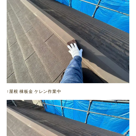
↑屋根 棟板金 ケレン作業中