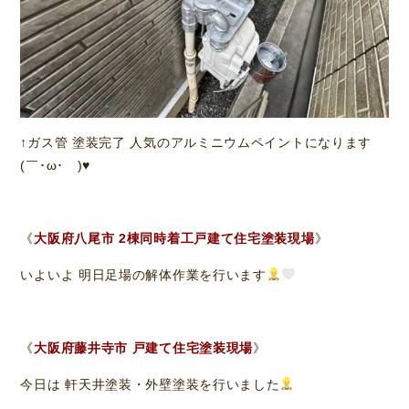
↑ガス管 塗装完了 人気のアルミニウムペイントになります
(￣･ω･￣)♥️
《
大阪府八尾市 2棟同時着工戸建て住宅塗装現場
》
いよいよ 明日足場の解体作業を行います
《
大阪府藤井寺市 戸建て住宅塗装現場
》
今日は 軒天井塗装・外壁塗装を行いました