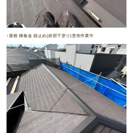
↑屋根 棟板金 錆止め(鉄部下塗り)塗布作業中