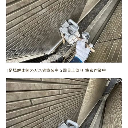
↑足場解体後のガス管塗装中 2回目上塗り 塗布作業中