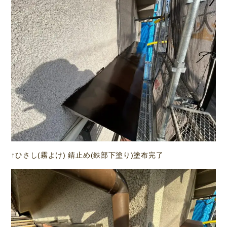
↑ひさし(霧よけ) 錆止め(鉄部下塗り)塗布完了