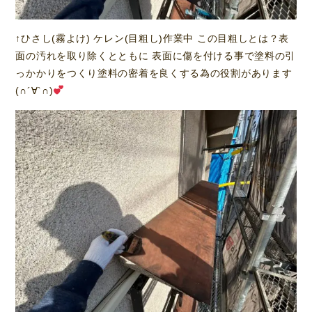
↑ひさし(霧よけ) ケレン(目粗し)作業中 この目粗しとは？表
面の汚れを取り除くとともに 表面に傷を付ける事で塗料の引
っかかりをつくり塗料の密着を良くする為の役割があります
(∩´∀`∩)