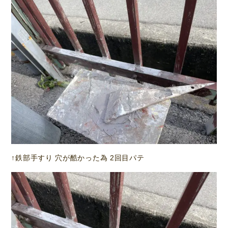
↑鉄部手すり 穴が酷かった為 2回目パテ