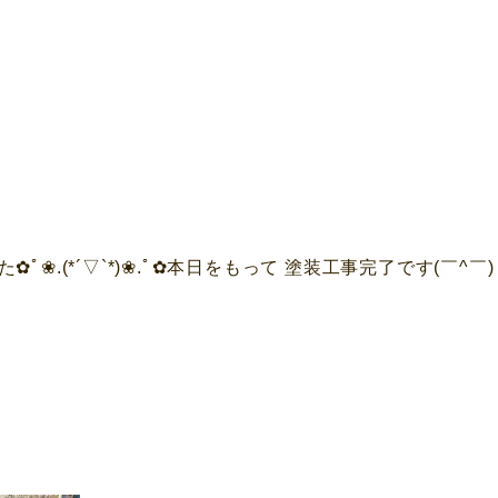
❀.(*´▽`*)❀.ﾟ✿本日をもって 塗装工事完了です(￣^