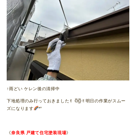
↑雨どい ケレン後の清掃中
下地処理のみ行っておきました✌︎ ʘ̅͜ʘ̅✌︎明日の作業がスムー
ズになります
*°
《
奈良県 戸建て住宅塗装現場
》