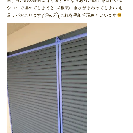
保するための建材になります
♥️
重なりあった隙間を塗料や藻
やコケで埋めてしまうと 屋根裏に雨水がまわってしまい 雨
漏りがおこります༼☉ɷ☉༽これを毛細管現象といいます