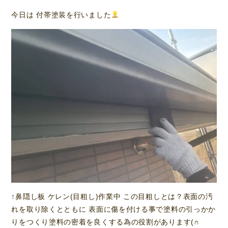
今日は 付帯塗装を行いました
↑鼻隠し板 ケレン(目粗し)作業中 この目粗しとは？表面の汚
れを取り除くとともに 表面に傷を付ける事で塗料の引っかか
りをつくり塗料の密着を良くする為の役割があります(∩