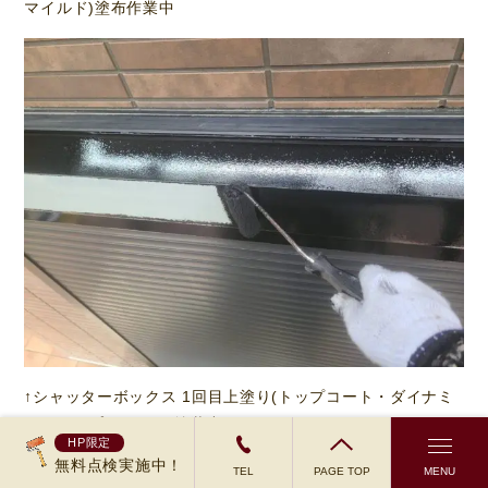
マイルド)塗布作業中
↑シャッターボックス 1回目上塗り(トップコート・ダイナミ
ックトップマイルド)塗装中
HP限定
無料点検実施中！
TEL
PAGE TOP
MENU