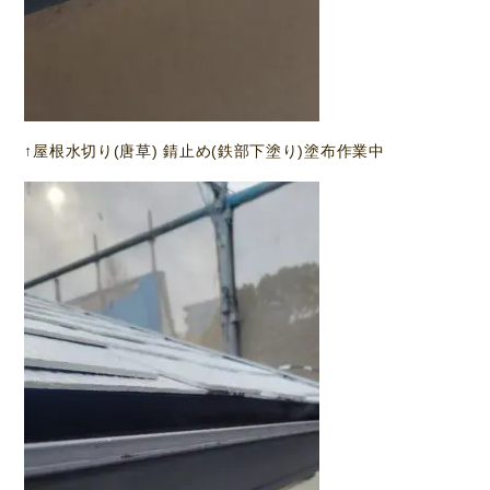
↑屋根水切り(唐草) 錆止め(鉄部下塗り)塗布作業中