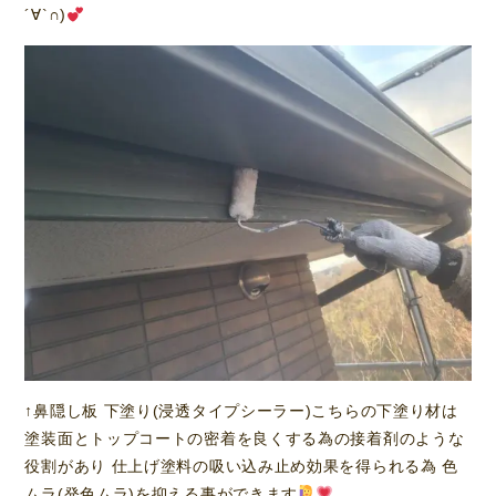
´∀`∩)
↑鼻隠し板 下塗り(浸透タイプシーラー)こちらの下塗り材は
塗装面とトップコートの密着を良くする為の接着剤のような
役割があり 仕上げ塗料の吸い込み止め効果を得られる為 色
ムラ(発色ムラ)を抑える事ができます