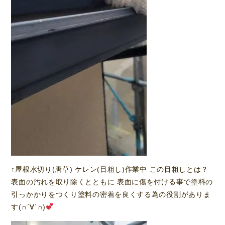
↑屋根水切り(唐草) ケレン(目粗し)作業中 この目粗しとは？
表面の汚れを取り除くとともに 表面に傷を付ける事で塗料の
引っかかりをつくり塗料の密着を良くする為の役割がありま
す(∩´∀`∩)