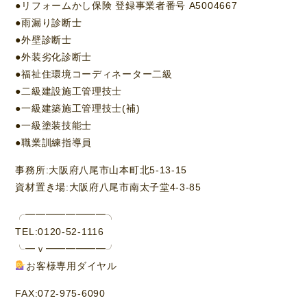
●リフォームかし保険 登録事業者番号 A5004667
●雨漏り診断士
●外壁診断士
●外装劣化診断士
●福祉住環境コーディネーター二級
●二級建設施工管理技士
●一級建築施工管理技士(補)
●一級塗装技能士
●職業訓練指導員
事務所:大阪府八尾市山本町北5-13-15
資材置き場:大阪府八尾市南太子堂4-3-85
╭━━━━━━━━╮
TEL:0120-52-1116
╰━ｖ━━━━━━╯
お客様専用ダイヤル
FAX:072-975-6090