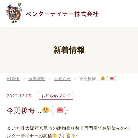
新着情報
HOME
新着情報
お知らせ
今更後悔…
- ̗̀
̖́-
2022.12.05
お知らせ/ブログ
今更後悔…
- ̗̀
̖́-
まいど
大阪府八尾市の建物塗り替え専門店でお馴染みのペ
ンターテイナーの高橋
です
*