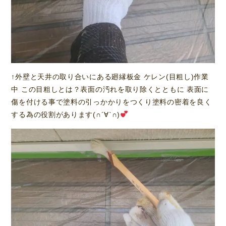
↑外壁と天井の取り合いにある廻縁板金 ケレン(目粗し)作業
中 この目粗しとは？表面の汚れを取り除くとともに 表面に
傷を付ける事で塗料の引っかかりをつくり塗料の密着を良く
する為の役割があります(∩´∀`∩)