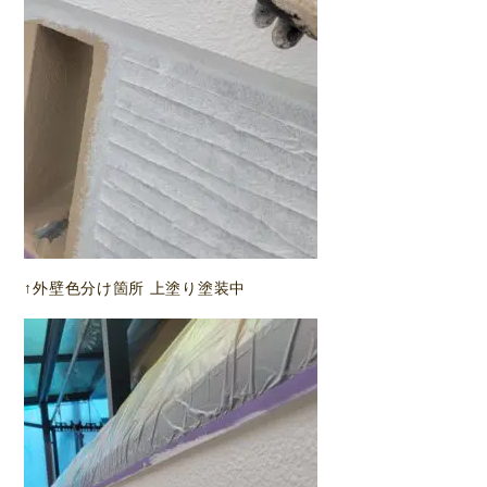
↑外壁色分け箇所 上塗り塗装中