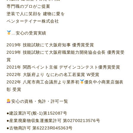
専門職のプロがご提案
塗装で人に笑顔を 建物に愛を
ペンターテイナー株式会社
…安心の受賞実績
2019年 技能試験にて大阪府知事 優秀賞受賞
2019年 技能試験にて大阪府職業能力開発協会会長 優秀賞受
賞
2021年 関西ペイント主催 デザインコンテスト優秀賞受賞
2022年 大阪府より なにわの名工若葉賞 W受賞
2022年 八尾市商工会議所より業界初
優良中小商業店舗表
彰 受賞
安心の資格・免許・許可一覧
●建設業許可(般-1)第152087号
●産業廃棄物収集運搬業許可 第02700213576号
●古物商許可 第62223R045363号