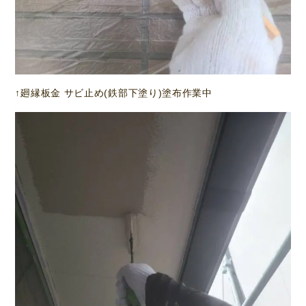
↑廻縁板金 サビ止め(鉄部下塗り)塗布作業中