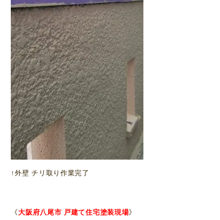
↑外壁 チリ取り作業完了
《
大阪府八尾市 戸建て住宅塗装現場
》