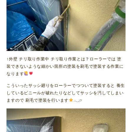
↑外壁 チリ取り作業中 チリ取り作業とは？ローラーでは 塗
装できないような細かい箇所の塗装を刷毛で塗装する作業に
なります
こういったサッシ廻りをローラーでつついて塗装すると 養生
しているビニールが破れたりなどしてサッシを汚してしまい
ますので 刷毛で塗装を行います
𓂃𓈒𓏸︎︎︎︎