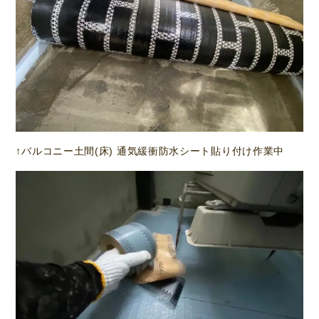
↑バルコニー土間(床) 通気緩衝防水シート貼り付け作業中