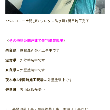
↑バルコニー土間(床) ウレタン防水層1層目施工完了
《
その他非公開戸建て住宅塗装現場
》
奈良県
→屋根葺き替え工事中です
滋賀県
→外壁塗装中です
奈良県
→外壁塗装中です
茨木市2棟同時施工現場
→外壁塗装中です
奈良県
→害虫駆除作業中
↓↓↓ 外壁塗装工事・屋根塗装工事・雨漏り工事など