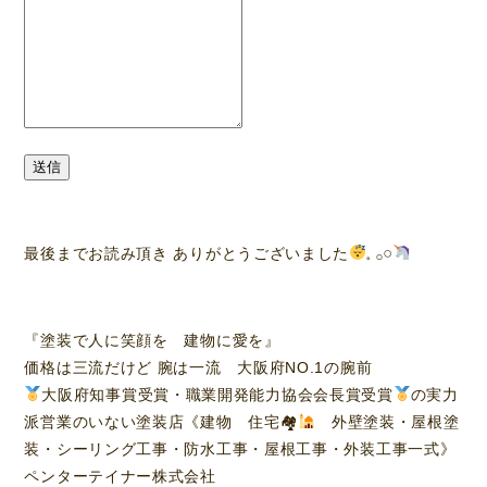
送信
最後までお読み頂き ありがとうございました
𓈒 𓂂𓏸
『塗装で人に笑顔を 建物に愛を』
価格は三流だけど 腕は一流 大阪府NO.1の腕前
大阪府知事賞受賞・職業開発能力協会会長賞受賞
の実力
派営業のいない塗装店《建物 住宅🏘
外壁塗装・屋根塗
装・シーリング工事・防水工事・屋根工事・外装工事一式》
ペンターテイナー株式会社