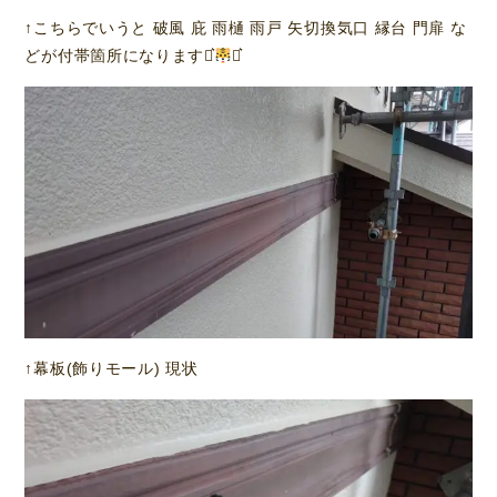
↑こちらでいうと 破風 庇 雨樋 雨戸 矢切換気口 縁台 門扉 な
どが付帯箇所になります⋆͛
⋆͛
↑幕板(飾りモール) 現状