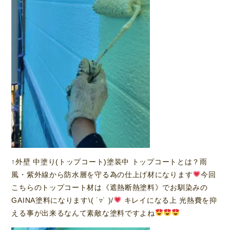
↑外壁 中塗り(トップコート)塗装中 トップコートとは？雨
風・紫外線から防水層を守る為の仕上げ材になります
今回
こちらのトップコート材は《遮熱断熱塗料》でお馴染みの
GAINA塗料になります\( ˙▿˙ )/
キレイになる上 光熱費を抑
える事が出来るなんて素敵な塗料ですよね