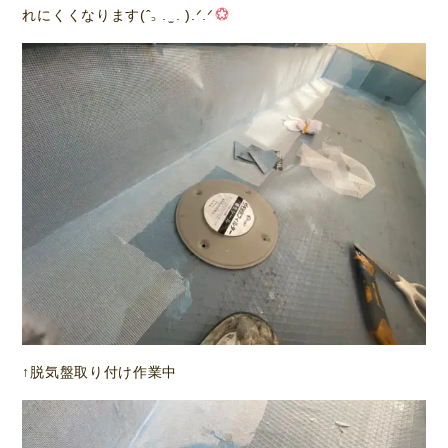
れにくくなります(ˆ꜆ . ̫ . ).ᐟ.ᐟ
↑脱気盤取り付け作業中