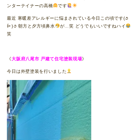
ンターテイナーの高橋
です
最近 寒暖差アレルギーに悩まされている今日この頃です(૭
ᐕ)૭ 朝方と夕方頃鼻水
が…笑 どうでもいいですねハイ
笑
《
大阪府八尾市 戸建て住宅塗装現場
》
今日は外壁塗装を行いました