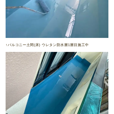
↑バルコニー土間(床) ウレタン防水層1層目施工中