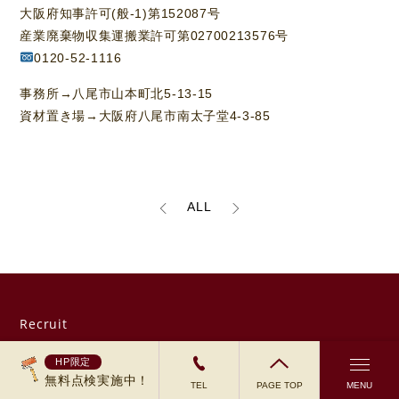
大阪府知事許可(般-1)第152087号
産業廃棄物収集運搬業許可第02700213576号
0120-52-1116
事務所→八尾市山本町北5-13-15
資材置き場→大阪府八尾市南太子堂4-3-85
ALL
採用情報
HP限定
無料点検実施中！
TEL
PAGE TOP
MENU