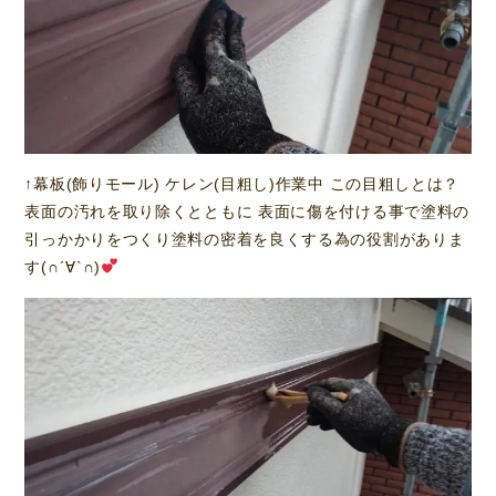
↑幕板(飾りモール) ケレン(目粗し)作業中 この目粗しとは？
表面の汚れを取り除くとともに 表面に傷を付ける事で塗料の
引っかかりをつくり塗料の密着を良くする為の役割がありま
す(∩´∀`∩)