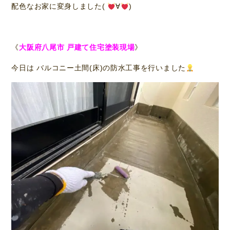
配色なお家に変身しました(
∀
)
《
大阪府八尾市 戸建て住宅塗装現場
》
今日は バルコニー土間(床)の防水工事を行いました