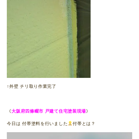
↑外壁 チリ取り作業完了
《
大阪府四條畷市 戸建て住宅塗装現場
》
今日は 付帯塗料を行いました
付帯とは？