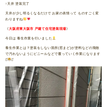
↑天井 塗装完了
天井が少し明るくなるだけで お家の表情って ものすごく変
わりますね
《
大阪府東大阪市 戸建て住宅塗装現場
》
今日は 養生作業を行いました
養生作業とは？塗装をしない箇所(窓まど)が塗料などの飛散
で汚れないようにビニールなどで覆っていく作業になります
⋆͛
⋆͛