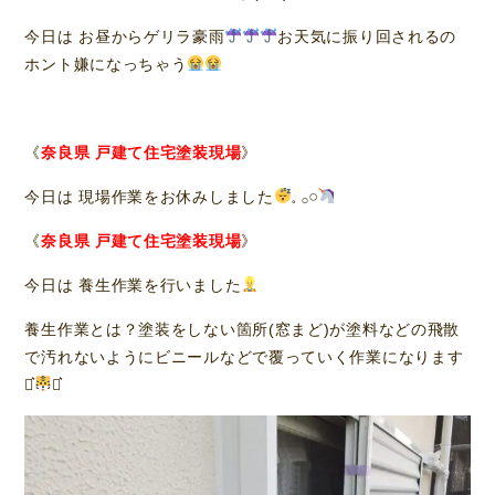
今日は お昼からゲリラ豪雨
お天気に振り回されるの
ホント嫌になっちゃう
《
奈良県 戸建て住宅塗装現場
》
今日は 現場作業をお休みしました
𓈒 𓂂𓏸
《
奈良県 戸建て住宅塗装現場
》
今日は 養生作業を行いました
養生作業とは？塗装をしない箇所(窓まど)が塗料などの飛散
で汚れないようにビニールなどで覆っていく作業になります
⋆͛
⋆͛