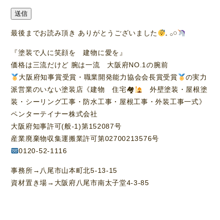
送信
最後までお読み頂き ありがとうございました
𓈒 𓂂𓏸
『塗装で人に笑顔を 建物に愛を』
価格は三流だけど 腕は一流 大阪府NO.1の腕前
大阪府知事賞受賞・職業開発能力協会会長賞受賞
の実力
派営業のいない塗装店《建物 住宅🏘
外壁塗装・屋根塗
装・シーリング工事・防水工事・屋根工事・外装工事一式》
ペンターテイナー株式会社
大阪府知事許可(般-1)第152087号
産業廃棄物収集運搬業許可第02700213576号
0120-52-1116
事務所→八尾市山本町北5-13-15
資材置き場→大阪府八尾市南太子堂4-3-85