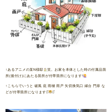
↑あるアニメの某N様邸
笑。お家を本体とした時の付属品箇
所(後付け)にあたる箇所が付帯箇所になります!
↑こちらでいうと 破風 庇 雨樋 雨戸 矢切換気口 縁台 門扉 な
どが付帯箇所になります⋆͛
⋆͛