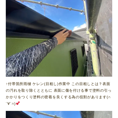
↑付帯箇所雨樋 ケレン(目粗し)作業中 この目粗しとは？表面
の汚れを取り除くとともに 表面に傷を付ける事で塗料の引っ
かかりをつくり塗料の密着を良くする為の役割があります(∩
´∀`∩)