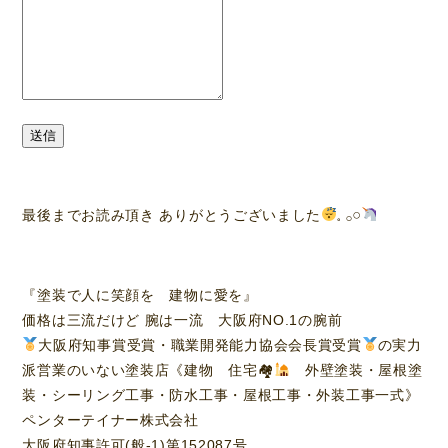
送信
最後までお読み頂き ありがとうございました
𓈒 𓂂𓏸
『塗装で人に笑顔を 建物に愛を』
価格は三流だけど 腕は一流 大阪府NO.1の腕前
大阪府知事賞受賞・職業開発能力協会会長賞受賞
の実力
派営業のいない塗装店《建物 住宅🏘
外壁塗装・屋根塗
装・シーリング工事・防水工事・屋根工事・外装工事一式》
ペンターテイナー株式会社
大阪府知事許可(般-1)第152087号