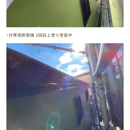
↑付帯箇所雨樋 2回目上塗り塗装中