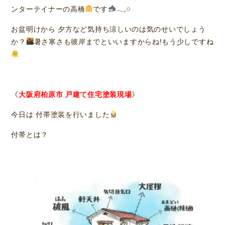
ンターテイナーの高橋
です
𓂃𓈒𓏸︎︎︎︎
お盆明けから 夕方など気持ち涼しいのは気のせいでしょう
か？
暑さ寒さも彼岸までといいますからね!もう少しですね
《
大阪府柏原市 戸建て住宅塗装現場
》
今日は 付帯塗装を行いました
付帯とは？