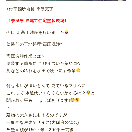
↑付帯箇所雨樋 塗装完了
《
奈良県 戸建て住宅塗装現場》
今日は 高圧洗浄を行いました
塗装前の下地処理“高圧洗浄”
高圧洗浄作業とは？
塗装する箇所に こびりついた藻やコケ
泥などの汚れを水圧で洗い流す作業
・
何せ水圧が凄いもんで 見ているマダムに
これって 水道代いくらくらいかかるの？
と
聞かれる事も しばしばあります!
・
建物の大きさにもよるのですが
一般的な戸建てサイズ(大阪府の場合)
外壁面積が150平米～200平米前後