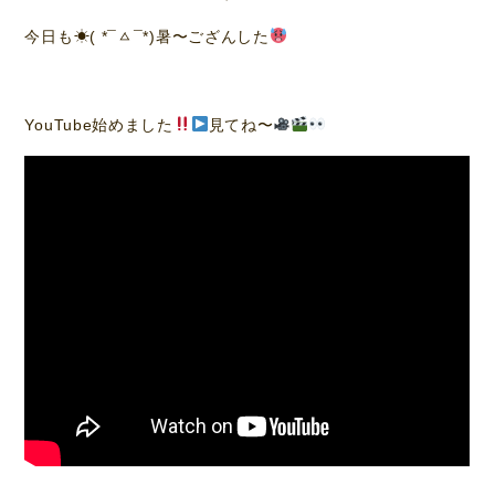
今日も☀( *¯ㅿ¯*)暑〜ござんした
YouTube始めました
見てね〜