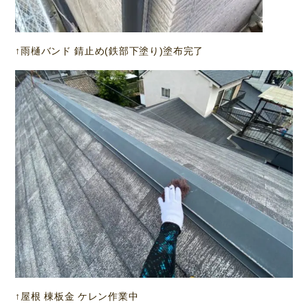
↑雨樋バンド 錆止め(鉄部下塗り)塗布完了
↑屋根 棟板金 ケレン作業中