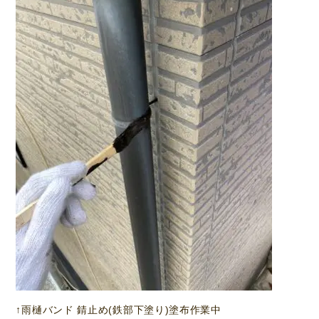
↑雨樋バンド 錆止め(鉄部下塗り)塗布作業中