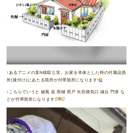
↑あるアニメの某N様邸
笑。お家を本体とした時の付属品箇
所(後付け)にあたる箇所が付帯箇所になります!
↑こちらでいうと 破風 庇 雨樋 雨戸 矢切換気口 縁台 門扉 な
どが付帯箇所になります⋆͛
⋆͛