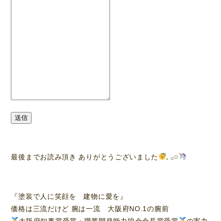
送信
最後までお読み頂き ありがとうございました
𓈒 𓂂𓏸
『塗装で人に笑顔を 建物に愛を』
価格は三流だけど 腕は一流 大阪府NO.1の腕前
大阪府知事賞受賞・職業開発能力協会会長賞受賞
の実力