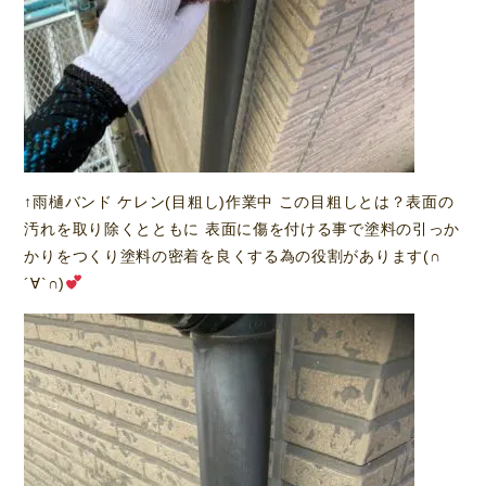
↑雨樋バンド ケレン(目粗し)作業中 この目粗しとは？表面の
汚れを取り除くとともに 表面に傷を付ける事で塗料の引っか
かりをつくり塗料の密着を良くする為の役割があります(∩
´∀`∩)