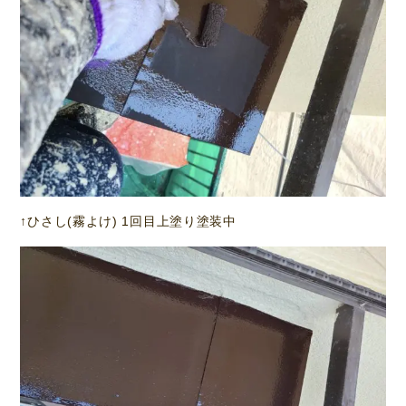
↑ひさし(霧よけ) 1回目上塗り塗装中