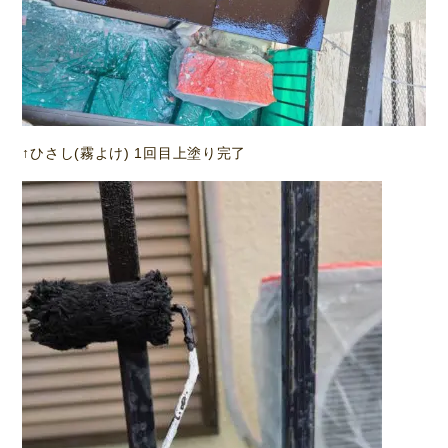
↑ひさし(霧よけ) 1回目上塗り完了