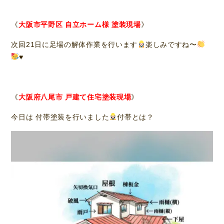
《
大阪市平野区 自立ホーム様 塗装現場
》
次回21日に足場の解体作業を行います
楽しみですね〜
♥️
《
大阪府八尾市 戸建て住宅塗装現場
》
今日は 付帯塗装を行いました
付帯とは？