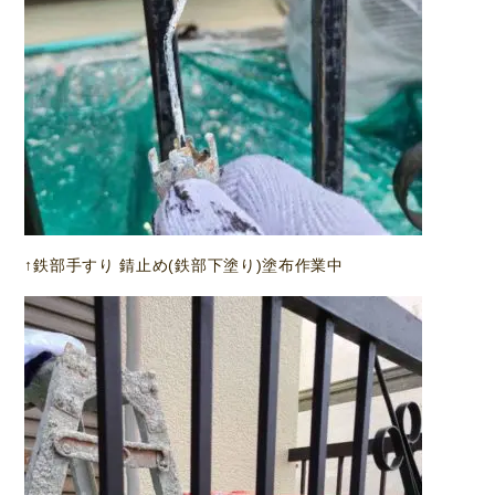
↑鉄部手すり 錆止め(鉄部下塗り)塗布作業中