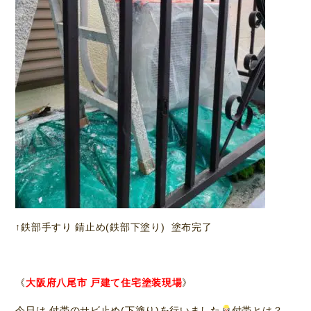
↑鉄部手すり 錆止め(鉄部下塗り)
塗布完了
《
大阪府八尾市 戸建て住宅塗装現場
》
今日は 付帯のサビ止め(下塗り)を行いました
付帯とは？