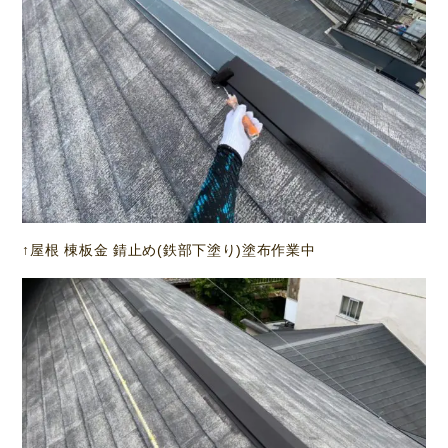
↑屋根 棟板金 錆止め(鉄部下塗り)塗布作業中