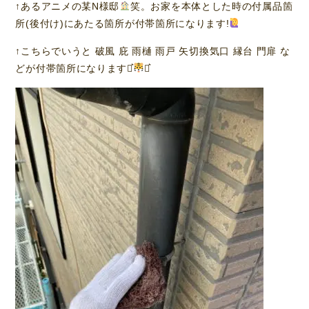
↑あるアニメの某N様邸
笑。お家を本体とした時の付属品箇
所(後付け)にあたる箇所が付帯箇所になります!
↑こちらでいうと 破風 庇 雨樋 雨戸 矢切換気口 縁台 門扉 な
どが付帯箇所になります⋆͛
⋆͛