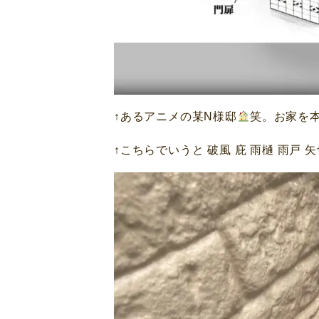
↑あるアニメの某N様邸
笑。お家を本
↑こちらでいうと 破風 庇 雨樋 雨戸 