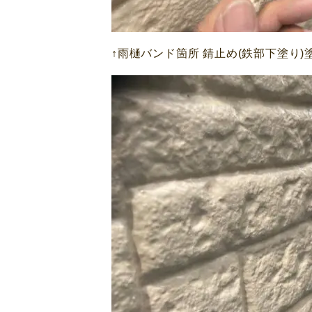
↑雨樋バンド箇所 錆止め(鉄部下塗り)