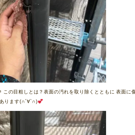
業中 この目粗しとは？表面の汚れを取り除くとともに 表面
ます(∩´∀`∩)