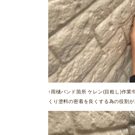
↑雨樋バンド箇所 ケレン(目粗し)作
くり塗料の密着を良くする為の役割があり