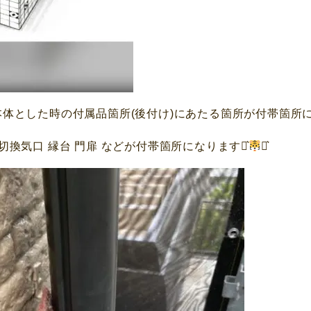
体とした時の付属品箇所(後付け)にあたる箇所が付帯箇所に
矢切換気口 縁台 門扉 などが付帯箇所になります⋆͛
⋆͛