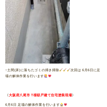
↑土間(床)に落ちたゴミの掃き掃除
次回は 6月6日に足
場の解体作業を行います
《
大阪府八尾市 T様邸戸建て住宅塗装現場
》
6月6日 足場の解体作業を行います