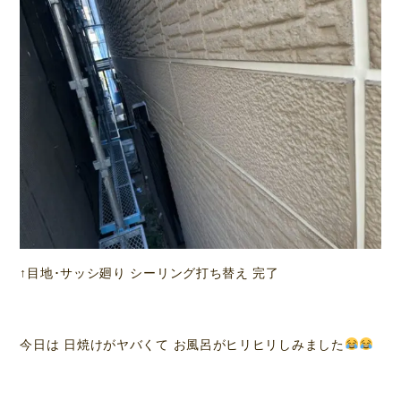
↑目地･サッシ廻り シーリング打ち替え 完了
今日は 日焼けがヤバくて お風呂がヒリヒリしみました