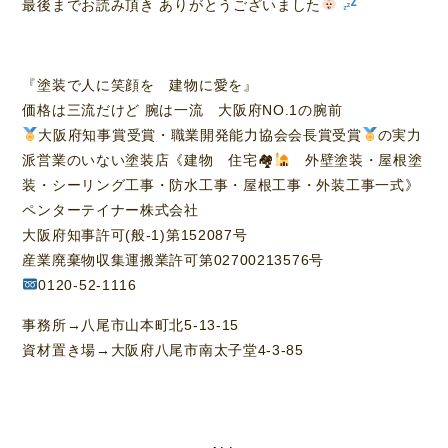
最後までお読み頂き ありがとうございました
『塗装で人に笑顔を 建物に愛を』
価格は三流だけど 腕は一流 大阪府NO.1の腕前
大阪府知事賞受賞・職業開発能力協会会長賞受賞
の実力
派営業のいない塗装店《建物 住宅🏘
外壁塗装・屋根塗
装・シーリング工事・防水工事・屋根工事・外装工事一式》
ペンターテイナー株式会社
大阪府知事許可(般-1)第152087号
産業廃棄物収集運搬業許可第02700213576号
0120-52-1116
事務所→八尾市山本町北5-13-15
資材置き場→大阪府八尾市南太子堂4-3-85