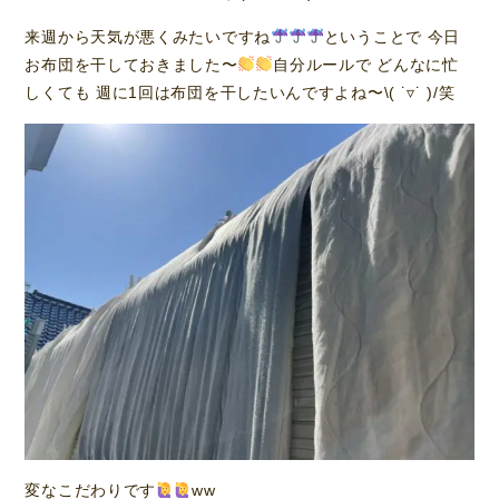
来週から天気が悪くみたいですね
ということで 今日
お布団を干しておきました〜
自分ルールで どんなに忙
しくても 週に1回は布団を干したいんですよね〜\( ˙▿˙ )/笑
変なこだわりです
ww