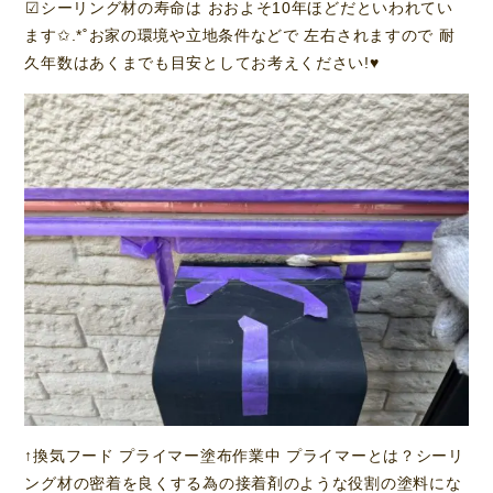
︎︎︎︎☑︎シーリング材の寿命は おおよそ10年ほどだといわれてい
ます✩.*˚お家の環境や立地条件などで 左右されますので 耐
久年数はあくまでも目安としてお考えください!♥️
↑換気フード プライマー塗布作業中 プライマーとは？シーリ
ング材の密着を良くする為の接着剤のような役割の塗料にな