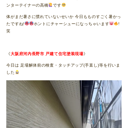
ンターテイナーの高橋
です
体がまだ暑さに慣れていないせいか 今日もものすごく暑かっ
たですね!
ホントにチャーシューになっちゃいます
!
笑
《
大阪府河内長野市 戸建て住宅塗装現場
》
今日は 足場解体前の検査・タッチアップ(手直し)等を行いま
した