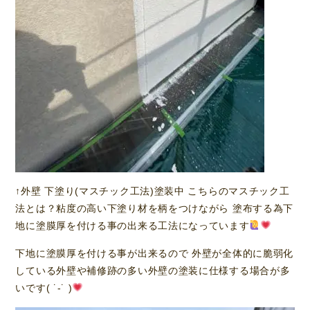
↑外壁 下塗り(マスチック工法)塗装中 こちらのマスチック工
法とは？粘度の高い下塗り材を柄をつけながら 塗布する為下
地に塗膜厚を付ける事の出来る工法になっています
下地に塗膜厚を付ける事が出来るので 外壁が全体的に脆弱化
している外壁や補修跡の多い外壁の塗装に仕様する場合が多
いです( ˙-˙ )