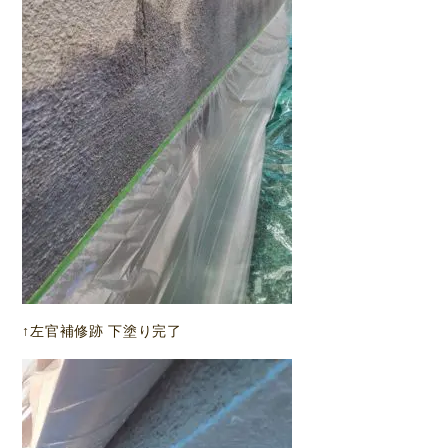
↑左官補修跡 下塗り完了