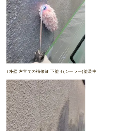
↑外壁 左官での補修跡 下塗り(シーラー)塗装中