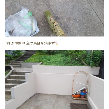
↑掃き掃除中 立つ鳥跡を濁さず