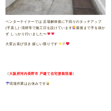
ペンターテイナーでは 足場解体後に下回りのタッチアップ
(手直し)･清掃等で施工日を設けています
最後まで手を抜か
ず しっかり行いました〜
大変お喜び頂き 嬉しい限りです
《
大阪府
河
内長野市 戸建て住宅塗装現場
》
現場作業はお休みです