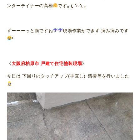
ンターテイナーの高橋
です₍₍ (̨̡ ‾᷄⌂‾᷅)̧̢ ₎₎
ずーーーっと雨ですね
現場作業ができず 病み病みです
!
《
大阪府
柏
原市 戸建て住宅塗装現場
》
今日は 下回りのタッチアップ(手直し)･清掃等を行いました