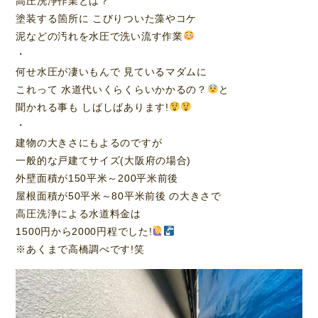
高圧洗浄作業とは？
塗装する箇所に こびりついた藻やコケ
泥などの汚れを水圧で洗い流す作業
・
何せ水圧が凄いもんで 見ているマダムに
これって 水道代いくらくらいかかるの？
と
聞かれる事も しばしばあります!
・
建物の大きさにもよるのですが
一般的な戸建てサイズ(大阪府の場合)
外壁面積が150平米～200平米前後
屋根面積が50平米～80平米前後 の大きさで
高圧洗浄による水道料金は
1500円から2000円程でした!
※あくまで高橋調べです!笑