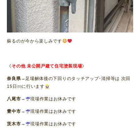
蘇るのが今から楽しみです
《
その他 未公開戸建て住宅塗装現場
》
奈良県
→足場解体後の下回りのタッチアップ･清掃等は 次回
15日㈰に行います
八尾市
→
現場作業はお休みです
豊中市
→
現場作業はお休みです
茨木市
→
現場作業はお休みです