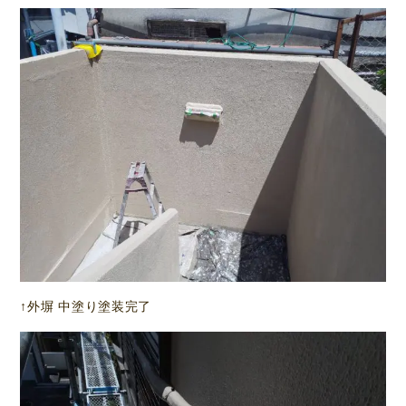
↑外塀 中塗り塗装完了