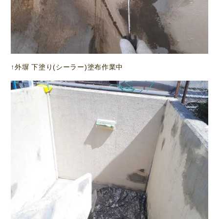
↑外塀 下塗り(シーラー)塗布作業中