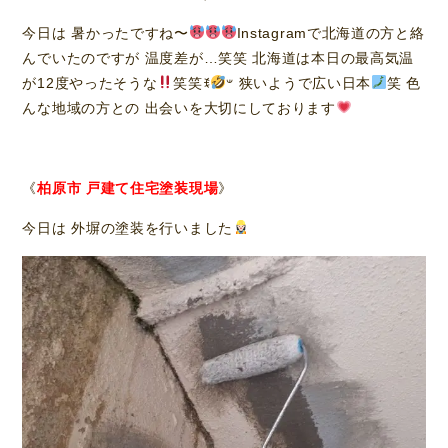
今日は 暑かったですね〜
Instagramで北海道の方と絡
んでいたのですが 温度差が…笑笑 北海道は本日の最高気温
が12度やったそうな
笑笑ꉂ
𐤔 狭いようで広い日本
笑 色
んな地域の方との 出会いを大切にしております
《
柏原市 戸建て住宅塗装現場
》
今日は 外塀の塗装を行いました