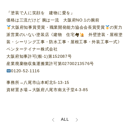
『塗装で人に笑顔を 建物に愛を』
価格は三流だけど 腕は一流 大阪府NO.1の腕前
大阪府知事賞受賞・職業開発能力協会会長賞受賞
の実力
派営業のいない塗装店《建物 住宅🏘
外壁塗装・屋根塗
装・シーリング工事・防水工事・屋根工事・外装工事一式》
ペンターテイナー株式会社
大阪府知事許可(般-1)第152087号
産業廃棄物収集運搬業許可第02700213576号
0120-52-1116
事務所→八尾市山本町北5-13-15
資材置き場→大阪府八尾市南太子堂4-3-85
ALL