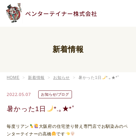
新着情報
HOME
新着情報
お知らせ
暑かった1日
*.｡★*ﾟ
2022.05.07
お知らせ/ブログ
暑かった1日
*.｡★*ﾟ
毎度リアン
大阪府の住宅塗り替え専門店でお馴染みのペ
ンターテイナーの高橋
です