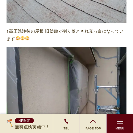
↑高圧洗浄後の屋根 旧塗膜が削り落とされ真っ白になってい
ます
HP限定
無料点検実施中！
TEL
PAGE TOP
MENU