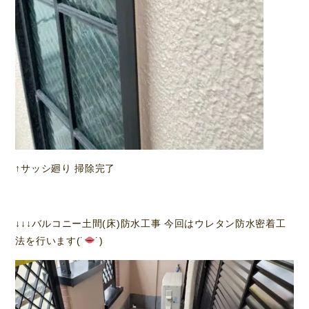
↑サッシ廻り 掃除完了
↓↓↓バルコニー土間(床)防水工事 今回はウレタン防水密着工
法を行います(˙
˙)