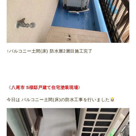
↑バルコニー土間(床) 防水層2層目施工完了
《
八尾市 S様邸戸建て住宅塗装現場
》
今日は バルコニー土間(床)の防水工事を行いました