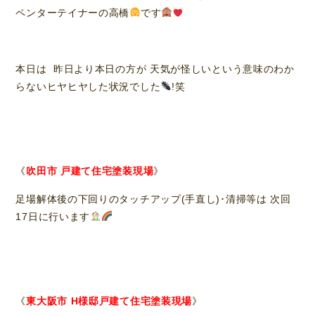
ペンターテイナーの高橋
です
本日は 昨日より本日の方が 天気が怪しいという意味のわか
らないヒヤヒヤした状況でした
!笑
《
吹田市 戸建て住宅塗装現場
》
足場解体後の下回りのタッチアップ(手直し)･清掃等は 次回
17日に行います
《
東大阪市 H様邸戸建て住宅塗装現場
》