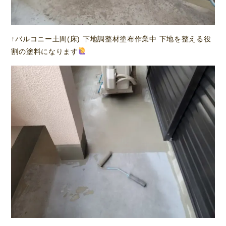
↑バルコニー土間(床) 下地調整材塗布作業中 下地を整える役
割の塗料になります