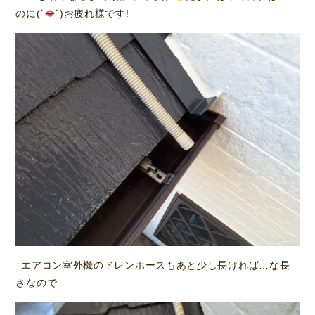
のに(˙
˙)お疲れ様です!
↑エアコン室外機のドレンホースもあと少し長ければ…な長
さなので