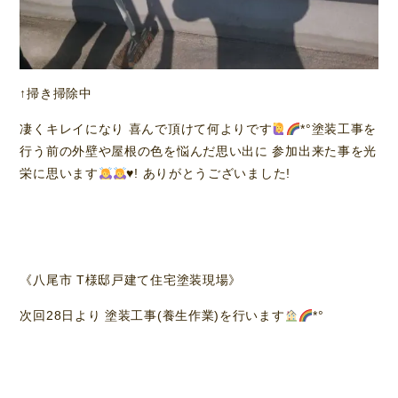
↑掃き掃除中
凄くキレイになり 喜んで頂けて何よりです
*°塗装工事を
行う前の外壁や屋根の色を悩んだ思い出に 参加出来た事を光
栄に思います
♥️
! ありがとうございました!
《八尾市 T様邸戸建て住宅塗装現場》
次回28日より 塗装工事(養生作業)を行います
*°