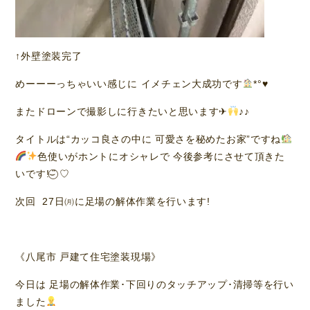
↑外壁塗装完了
めーーーっちゃいい感じに イメチェン大成功です
*°
♥️
またドローンで撮影しに行きたいと思います✈︎
♪♪
タイトルは“カッコ良さの中に 可愛さを秘めたお家”ですね
色使いがホントにオシャレで 今後参考にさせて頂きた
いです!⌣̈⃝ ♡
次回 27日㈪に足場の解体作業を行います!
《八尾市 戸建て住宅塗装現場》
今日は 足場の解体作業･下回りのタッチアップ･清掃等を行い
ました