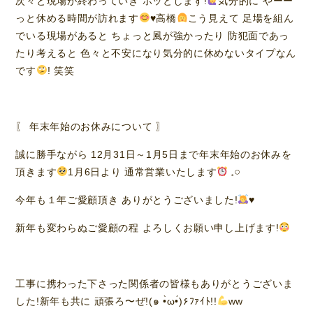
次々と現場が終わっていき ホッとします!
気分的に やーー
っと休める時間が訪れます
♥️
高橋
こう見えて 足場を組ん
でいる現場があると ちょっと風が強かったり 防犯面であっ
たり考えると 色々と不安になり気分的に休めないタイプなん
です
! 笑笑
〖 年末年始のお休みについて 〗
誠に勝手ながら 12月31日～1月5日まで年末年始のお休みを
頂きます
1月6日より 通常営業いたします
‪ 𓈒𓏸
今年も１年ご愛顧頂き ありがとうございました!
♥️
新年も変わらぬご愛顧の程 よろしくお願い申し上げます!
工事に携わった下さった関係者の皆様もありがとうございま
した!新年も共に 頑張ろ〜ぜ!(๑ •̀ω•́)۶ﾌｧｲﾄ!!
ww