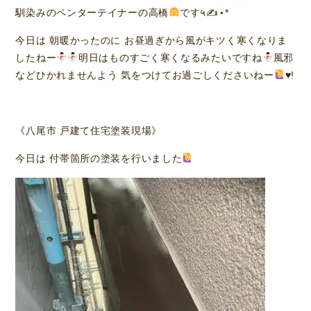
馴染みのペンターテイナーの高橋
です५✍⋆*
今日は 朝暖かったのに お昼過ぎから風がキツく寒くなりま
したねー
明日はものすごく寒くなるみたいですね
風邪
などひかれませんよう 気をつけてお過ごしくださいねー
♥️
!
《八尾市 戸建て住宅塗装現場》
今日は 付帯箇所の塗装を行いました