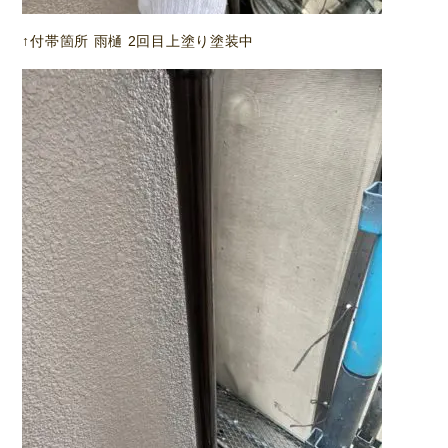
↑付帯箇所 雨樋 2回目上塗り塗装中