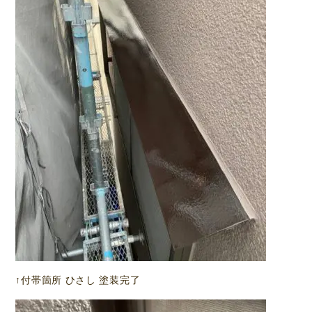
↑付帯箇所 ひさし 塗装完了