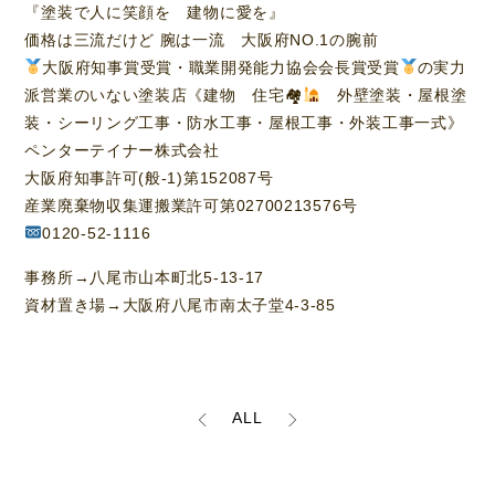
『塗装で人に笑顔を 建物に愛を』
価格は三流だけど 腕は一流 大阪府NO.1の腕前
大阪府知事賞受賞・職業開発能力協会会長賞受賞
の実力
派営業のいない塗装店《建物 住宅🏘
外壁塗装・屋根塗
装・シーリング工事・防水工事・屋根工事・外装工事一式》
ペンターテイナー株式会社
大阪府知事許可(般-1)第152087号
産業廃棄物収集運搬業許可第02700213576号
0120-52-1116
事務所→八尾市山本町北5-13-17
資材置き場→大阪府八尾市南太子堂4-3-85
ALL