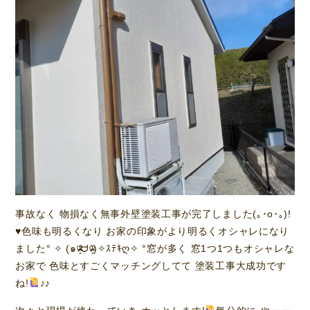
事故なく 物損なく無事外壁塗装工事が完了しました(｡･о･｡)!
♥️
色味も明るくなり お家の印象がより明るくオシャレになり
ました° ✧ (๑ᵒ̴̶̷͈᷄ᗨᵒ̴̶̷͈᷅)✧ｽﾃｷღ✧ °窓が多く 窓1つ1つもオシャレな
お家で 色味とすごくマッチングしてて 塗装工事大成功です
ね!
♪♪