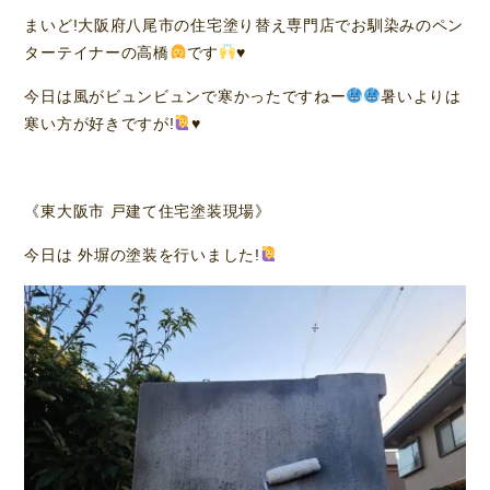
まいど!大阪府八尾市の住宅塗り替え専門店でお馴染みのペン
ターテイナーの高橋
です
♥️
今日は風がビュンビュンで寒かったですねー
暑いよりは
寒い方が好きですが!
♥️
《東大阪市 戸建て住宅塗装現場》
今日は 外塀の塗装を行いました!