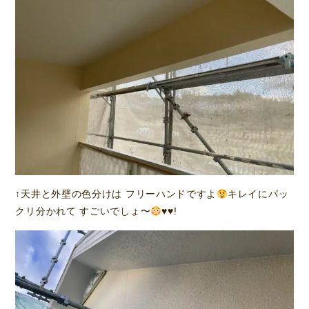
↑天井と外壁の色分けは フリーハンドですよ
キレイにパッ
クリ分かれて すごいでしょ〜
♥️
♥️
!