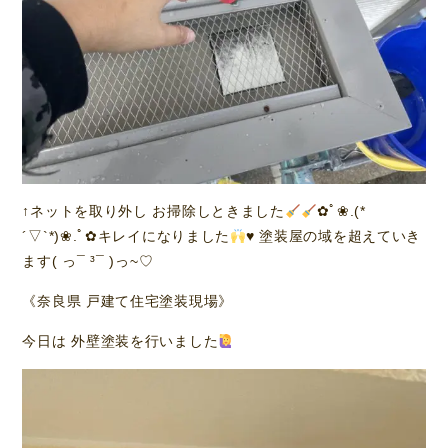
↑ネットを取り外し お掃除しときました
✿ﾟ❀.(*
´▽`*)❀.ﾟ✿キレイになりました
♥️
塗装屋の域を超えていき
ます( っ¯ ³¯ )っ~♡
《奈良県 戸建て住宅塗装現場》
今日は 外壁塗装を行いました