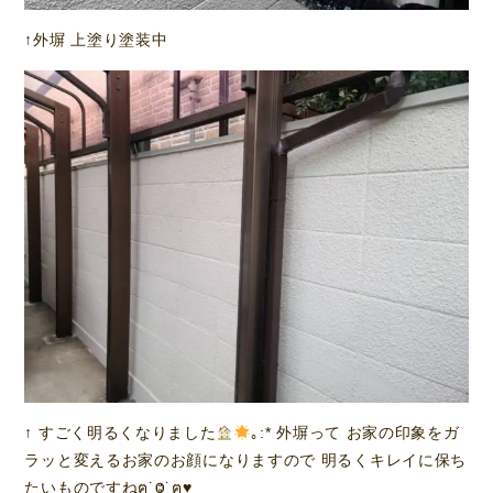
↑外塀 上塗り塗装中
↑ すごく明るくなりました
｡:* 外塀って お家の印象をガ
ラッと変えるお家のお顔になりますので 明るくキレイに保ち
たいものですねฅ˙Ⱉ˙ฅ
♥️