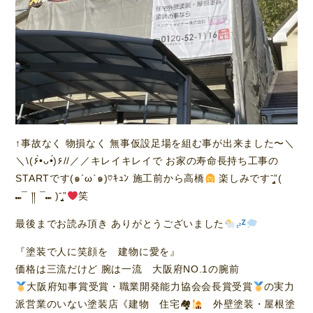
↑事故なく 物損なく 無事仮設足場を組む事が出来ました〜＼
＼\(۶•̀ᴗ•́)۶//／／キレイキレイで お家の寿命長持ち工事の
STARTです(๑´ω`๑)♡ｷｭﾝ 施工前から高橋
楽しみですˉ̡̠̭̭”(
⑉¯ །། ¯⑉ )ˉ̡̠̭̭”
笑
最後までお読み頂き ありがとうございました
『塗装で人に笑顔を 建物に愛を』
価格は三流だけど 腕は一流 大阪府NO.1の腕前
大阪府知事賞受賞・職業開発能力協会会長賞受賞
の実力
派営業のいない塗装店《建物 住宅🏘
外壁塗装・屋根塗