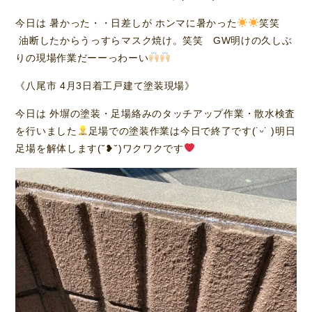
今日は 暑かった・・日差しが ホンマに暑かった
笑笑
油断したからうっすらマスク焼け。笑笑 GW明けの久しぶ
りの現場作業だーーっわーい
《八尾市 4月3日着工戸建て塗装現場》
今日は 外塀の塗装・足場絡みのタッチアップ作業・散水検査
を行いました
足場での塗装作業は今日で終了です(˙ᵕ​˙ )明日
足場を解体します(˘❥˘)ワクワクです