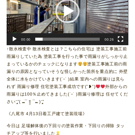
レ
ー
ヤ
ー
00:00
00:26
↑散水検査中 散水検査とは？こちらの住宅は 塗装工事施工前
雨漏りしていた為 塗装工事を行った事で雨漏りがしっかり止
まっているかのチェックになります
塗装工事施工前の雨
漏りの原因となっていそうな怪しかった箇所を重点的に 外壁
全体に水をかけていきます(˙ᵕ​˙ )結果 室内への雨漏りは見ら
れず 雨漏り修理 住宅塗装工事成功です(˘❥˘)
外部からの
雨漏りは100％止めてきました(˙ᵕ​˙ )雨漏り修理は 任せてくだ
さいˉ̡̠̭̭”( ⑉¯ །། ¯⑉ )ˉ̡̠̭̭”
《八尾市 4月13日着工戸建て塗装現場》
今日は 足場解体後の下回りの塗装作業・下回りの掃除 タッ
チアップ等を行いました