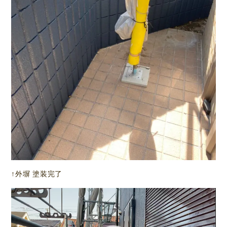
↑外塀 塗装完了
動
画
プ