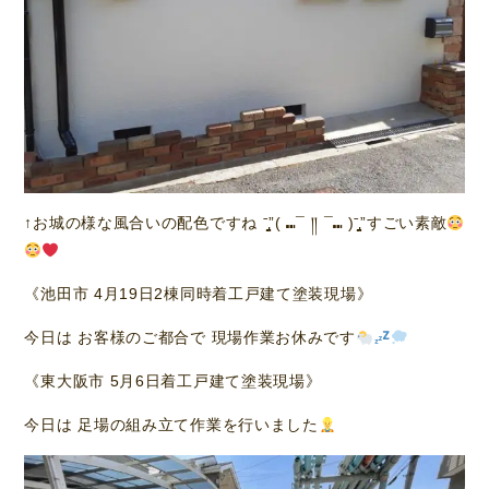
↑お城の様な風合いの配色ですね ˉ̡̠̭̭”( ⑉¯ །། ¯⑉ )ˉ̡̠̭̭”すごい素敵
《池田市 4月19日2棟同時着工戸建て塗装現場》
今日は お客様のご都合で 現場作業お休みです
《東大阪市 5月6日着工戸建て塗装現場》
今日は 足場の組み立て作業を行いました