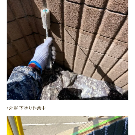
↑外塀 下塗り作業中